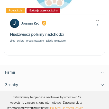
Przedszkole
Edukacja wczesnoszkolna
J
Joanna Król
1
Niedźwiedź polarny nadchodzi
zima i święta • programowanie • zajęcia kreatywne
Firma
Zasoby
Wsparcie
Przetwarzamy Twoje dane osobowe, by umożliwić Ci
korzystanie z naszej strony internetowej. Zapoznaj się z
informacjami zawartymi w naszej
Polityce Ochrony Danych
.