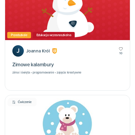
Przedszkole
Edukacja wczesnoszkolna
J
Joanna Król
10
Zimowe kalambury
zima i święta • programowanie • zajęcia kreatywne
Ćwiczenie