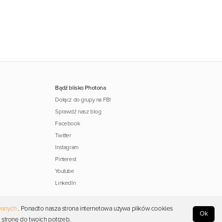
Bądź blisko Photona
Dołącz do grupy na FB!
Sprawdź nasz blog
Facebook
Twitter
Instagram
Pinterest
Youtube
LinkedIn
Danych
. Ponadto nasza strona internetowa używa plików cookies
Ok
 stronę do twoich potrzeb.