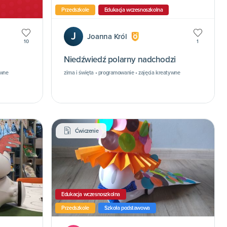
Przedszkole
Edukacja wczesnoszkolna
J
Joanna Król
10
1
Niedźwiedź polarny nadchodzi
ywne
zima i święta • programowanie • zajęcia kreatywne
Ćwiczenie
Edukacja wczesnoszkolna
Przedszkole
Szkoła podstawowa