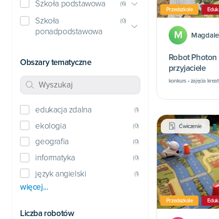
Szkoła podstawowa
(
6
)
Przedszkole
Eduk
Szkoła
(
0
)
ponadpodstawowa
M
Magdale
Robot Photon i
Obszary tematyczne
przyjaciele
konkurs • zajęcia kreat
edukacja zdalna
(
1
)
ekologia
(
0
)
Ćwiczenie
geografia
(
0
)
informatyka
(
0
)
język angielski
(
1
)
więcej...
Przedszkole
Eduk
Liczba robotów