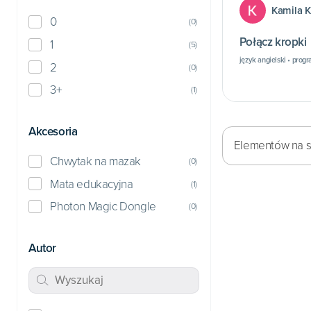
Kamila 
0
(
0
)
Połącz kropki
1
(
5
)
język angielski • prog
2
(
0
)
3+
(
1
)
Akcesoria
Elementów na st
Chwytak na mazak
(
0
)
Mata edukacyjna
(
1
)
Photon Magic Dongle
(
0
)
Autor