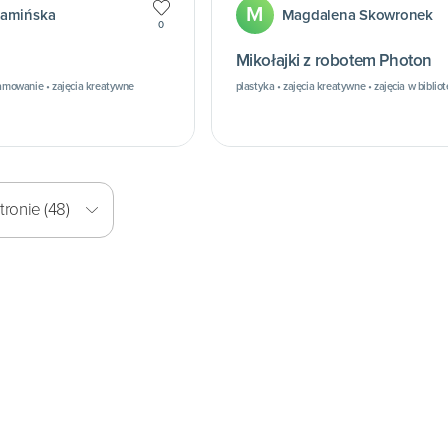
M
Kamińska
Magdalena Skowronek
0
Mikołajki z robotem Photon
ramowanie • zajęcia kreatywne
plastyka • zajęcia kreatywne • zajęcia w biblio
ronie (48)