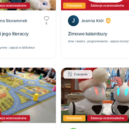
acja wczesnoszkolna
Przedszkole
Edukacja wczesnoszkolna
J
na Skowronek
Joanna Król
5
 jego literaccy
Zimowe kalambury
zima i święta • programowanie • zajęcia kreat
ywne • zajęcia w bibliotece
Ćwiczenie
acja wczesnoszkolna
Przedszkole
Edukacja wczesnoszkolna