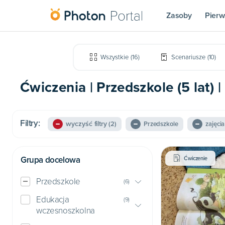
Zasoby
Pierw
Wszystkie
(
16
)
Scenariusze
(
10
)
Ćwiczenia | Przedszkole (5 lat) 
Filtry:
wyczyść filtry
(2)
Przedszkole
zajęci
Grupa docelowa
Ćwiczenie
Przedszkole
(
6
)
Edukacja
(
9
)
wczesnoszkolna