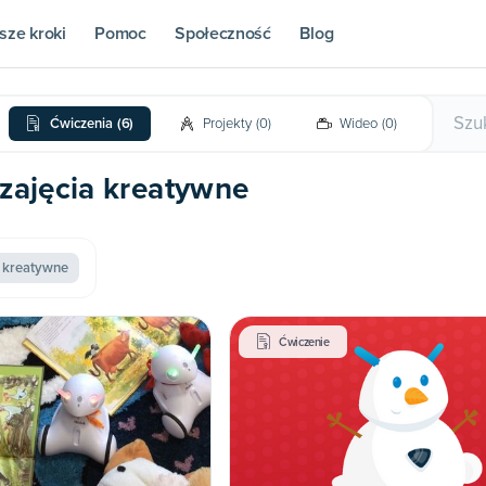
sze kroki
Pomoc
Społeczność
Blog
Ćwiczenia
(
6
)
Projekty
(
0
)
Wideo
(
0
)
| zajęcia kreatywne
a kreatywne
Ćwiczenie