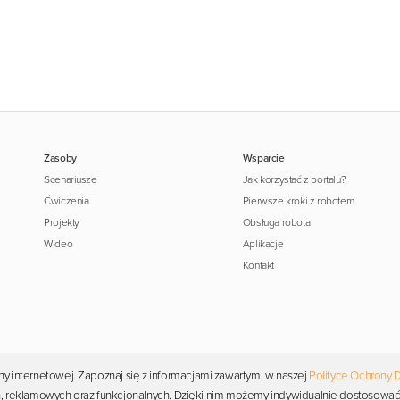
Zasoby
Wsparcie
Scenariusze
Jak korzystać z portalu?
Ćwiczenia
Pierwsze kroki z robotem
Projekty
Obsługa robota
Wideo
Aplikacje
Kontakt
y internetowej. Zapoznaj się z informacjami zawartymi w naszej
Polityce Ochrony 
Copyright © 2026 Photon. Wszelkie prawa zastrzeżone.
ych, reklamowych oraz funkcjonalnych. Dzięki nim możemy indywidualnie dostosować