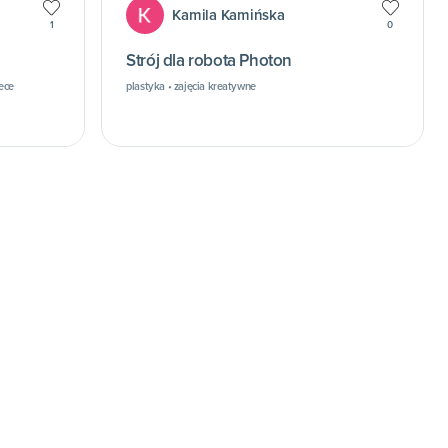
Kamila Kamińska
1
0
Strój dla robota Photon
tece
plastyka • zajęcia kreatywne