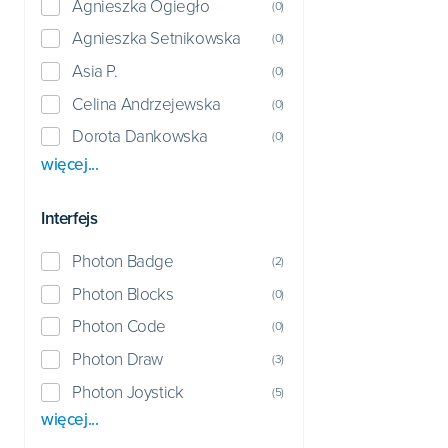
Agnieszka Ogiegło
(
0
)
Agnieszka Setnikowska
(
0
)
Asia P.
(
0
)
Celina Andrzejewska
(
0
)
Dorota Dankowska
(
0
)
więcej...
Interfejs
Photon Badge
(
2
)
Photon Blocks
(
0
)
Photon Code
(
0
)
Photon Draw
(
3
)
Photon Joystick
(
5
)
więcej...