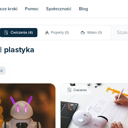
sze kroki
Pomoc
Społeczność
Blog
Ćwiczenia
(
4
)
Projekty
(
0
)
Wideo
(
0
)
| plastyka
ka
Ćwiczenie