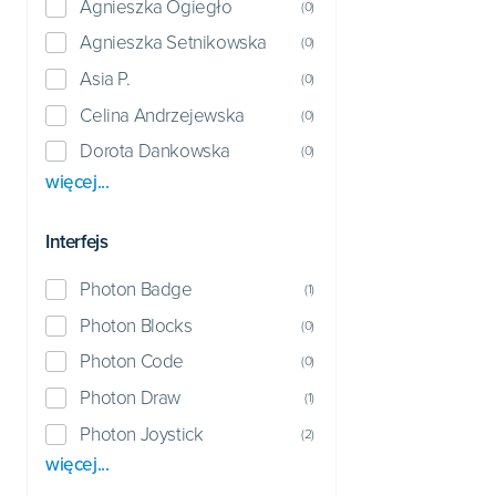
Agnieszka Ogiegło
(
0
)
Agnieszka Setnikowska
(
0
)
Asia P.
(
0
)
Celina Andrzejewska
(
0
)
Dorota Dankowska
(
0
)
więcej...
Interfejs
Photon Badge
(
1
)
Photon Blocks
(
0
)
Photon Code
(
0
)
Photon Draw
(
1
)
Photon Joystick
(
2
)
więcej...