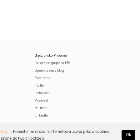
Bądź blisko Photona
Dołącz do grupy na FB!
Sprawdź nasz blog
Facebook
Twitter
Instagram
Pinterest
Youtube
LinkedIn
Danych
. Ponadto nasza strona internetowa używa plików cookies
Ok
 stronę do twoich potrzeb.