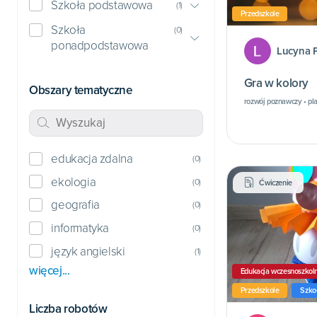
Szkoła podstawowa
(
1
)
Przedszkole
Szkoła
(
0
)
ponadpodstawowa
Lucyna 
Gra w kolory
Obszary tematyczne
rozwój poznawczy • pl
edukacja zdalna
(
0
)
ekologia
(
0
)
Ćwiczenie
geografia
(
0
)
informatyka
(
0
)
język angielski
(
1
)
więcej...
Edukacja wczesnoszkol
Przedszkole
Szko
Liczba robotów