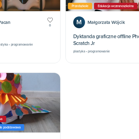
Przedszkole
Edukacja wczesnoszkolna
M
Pacan
Małgorzata Wójcik
0
Dyktanda graficzne offline Ph
Scratch Jr
astyka • programowanie
plastyka • programowanie
na
ła podstawowa