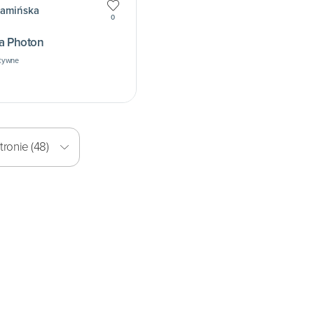
Kamińska
0
ta Photon
atywne
ronie (48)