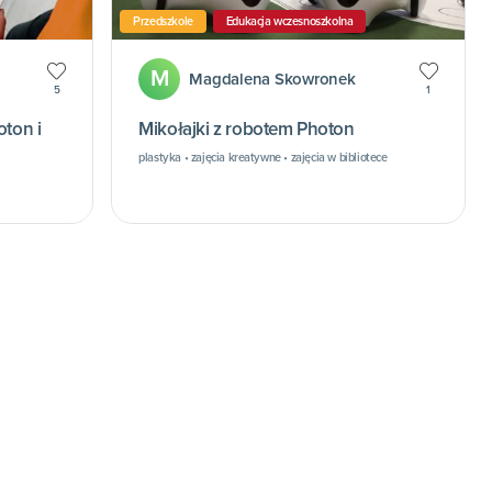
Przedszkole
Edukacja wczesnoszkolna
M
Magdalena Skowronek
5
1
oton i
Mikołajki z robotem Photon
plastyka • zajęcia kreatywne • zajęcia w bibliotece