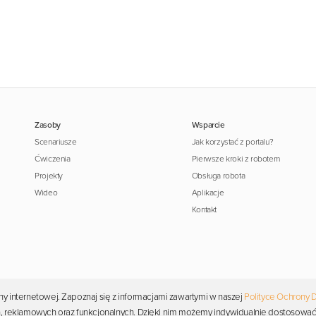
Zasoby
Wsparcie
Scenariusze
Jak korzystać z portalu?
Ćwiczenia
Pierwsze kroki z robotem
Projekty
Obsługa robota
Wideo
Aplikacje
Kontakt
y internetowej. Zapoznaj się z informacjami zawartymi w naszej
Polityce Ochrony 
Copyright © 2026 Photon. Wszelkie prawa zastrzeżone.
ych, reklamowych oraz funkcjonalnych. Dzięki nim możemy indywidualnie dostosować