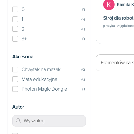
Kamila 
0
(
1
)
Strój dla robo
1
(
2
)
plastyka • zajęcia kre
2
(
0
)
3+
(
1
)
Akcesoria
Elementów na st
Chwytak na mazak
(
0
)
Mata edukacyjna
(
0
)
Photon Magic Dongle
(
1
)
Autor