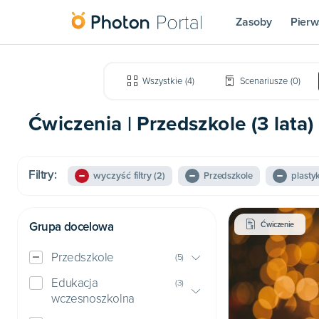
Zasoby
Pierw
Wszystkie
(
4
)
Scenariusze
(
0
)
Ćwiczenia | Przedszkole (3 lata) 
Filtry:
wyczyść filtry
(2)
Przedszkole
plasty
Grupa docelowa
Ćwiczenie
Przedszkole
(
5
)
Edukacja
(
3
)
wczesnoszkolna