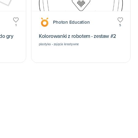
Photon Education
1
5
do gry
Kolorowanki z robotem - zestaw #2
plastyka • zajęcia kreatywne