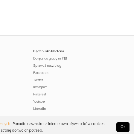
Bądź blisko Photona
Dołącz do grupy na FB!
Sprawdź nasz blog
Facebook
Twitter
Instagram
Pinterest
Youtube
LinkedIn
Danych
. Ponadto nasza strona internetowa używa plików cookies
Ok
 stronę do twoich potrzeb.