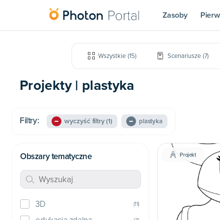
Zasoby
Pierw
Wszystkie
(
15
)
Scenariusze
(
7
)
Projekty | plastyka
Filtry:
wyczyść filtry
(1)
plastyka
Obszary tematyczne
Projekt
3D
(
11
)
(
3
)