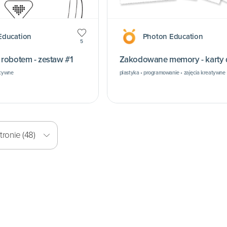
Education
Photon Education
5
olorowanki z robotem - zestaw #1
Zakodowane memory - karty 
atywne
plastyka • programowanie • zajęcia kreatywne
ronie (48)