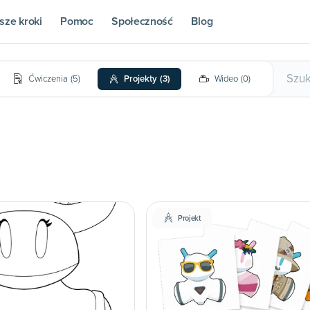
sze kroki
Pomoc
Społeczność
Blog
Ćwiczenia
(
5
)
Projekty
(
3
)
Wideo
(
0
)
Projekt