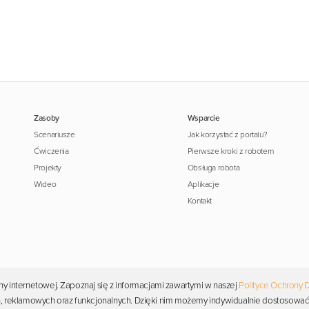
Zasoby
Wsparcie
Scenariusze
Jak korzystać z portalu?
Ćwiczenia
Pierwsze kroki z robotem
Projekty
Obsługa robota
Wideo
Aplikacje
Kontakt
y internetowej. Zapoznaj się z informacjami zawartymi w naszej
Polityce Ochrony 
Copyright © 2026 Photon. Wszelkie prawa zastrzeżone.
ych, reklamowych oraz funkcjonalnych. Dzięki nim możemy indywidualnie dostosować