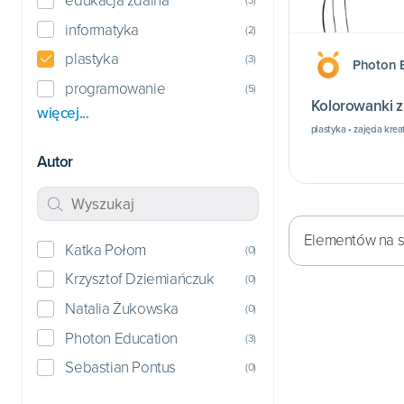
edukacja zdalna
informatyka
(
2
)
plastyka
(
3
)
Photon 
programowanie
(
5
)
K
więcej...
plastyka • zajęcia kre
Autor
Elementów na st
Katka Połom
(
0
)
Krzysztof Dziemiańczuk
(
0
)
Natalia Żukowska
(
0
)
Photon Education
(
3
)
Sebastian Pontus
(
0
)