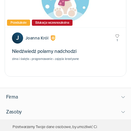
Przedszkole
Edukacja wczesnoszkolna
J
Joanna Król
1
Niedźwiedź polarny nadchodzi
zima i święta • programowanie • zajęcia kreatywne
Firma
Zasoby
Wsparcie
Przetwarzamy Twoje dane osobowe, by umożliwić Ci