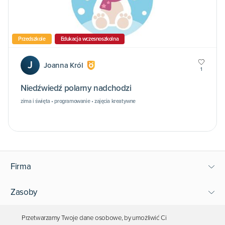
Przedszkole
Edukacja wczesnoszkolna
J
Joanna Król
1
Niedźwiedź polarny nadchodzi
zima i święta • programowanie • zajęcia kreatywne
Firma
Zasoby
Wsparcie
Przetwarzamy Twoje dane osobowe, by umożliwić Ci