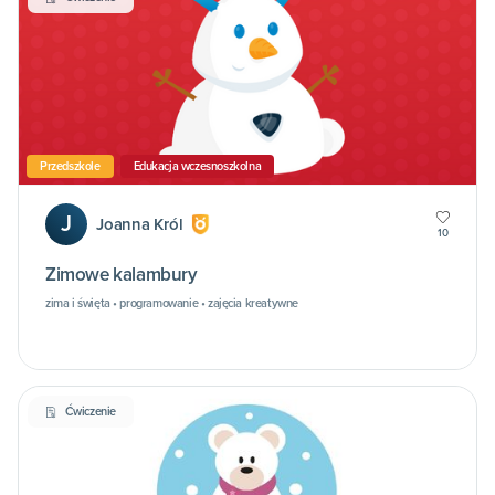
Przedszkole
Edukacja wczesnoszkolna
J
Joanna Król
10
Zimowe kalambury
zima i święta • programowanie • zajęcia kreatywne
Ćwiczenie