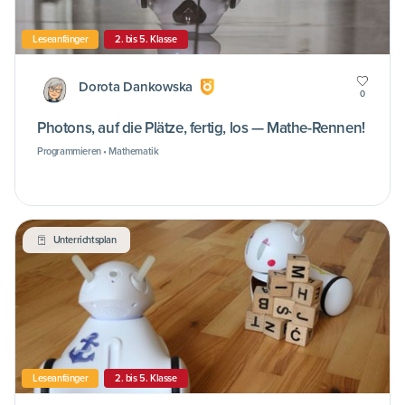
Leseanfänger
2. bis 5. Klasse
Dorota Dankowska
0
Photons, auf die Plätze, fertig, los — Mathe-Rennen!
Programmieren • Mathematik
Unterrichtsplan
Leseanfänger
2. bis 5. Klasse