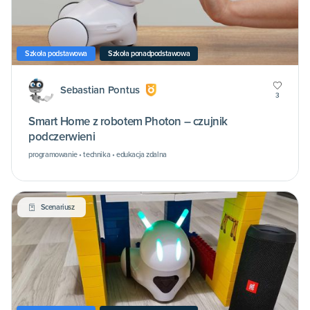
Szkoła podstawowa
Szkoła ponadpodstawowa
Sebastian Pontus
3
Smart Home z robotem Photon – czujnik
podczerwieni
programowanie • technika • edukacja zdalna
Scenariusz