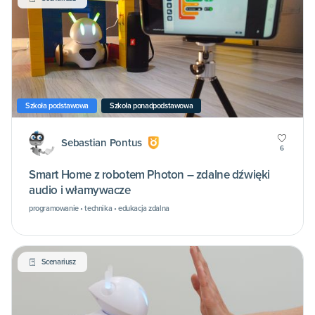
Szkoła podstawowa
Szkoła ponadpodstawowa
Sebastian Pontus
6
Smart Home z robotem Photon – zdalne dźwięki
audio i włamywacze
programowanie • technika • edukacja zdalna
Scenariusz