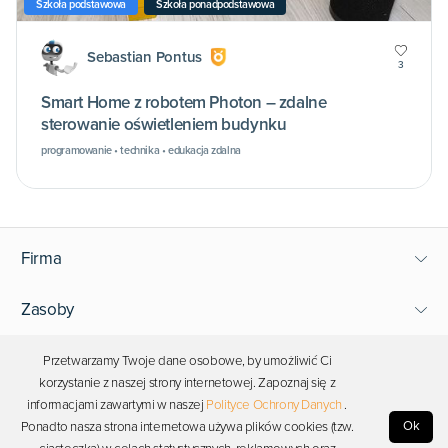
Szkoła podstawowa
Szkoła ponadpodstawowa
Sebastian Pontus
3
Smart Home z robotem Photon – zdalne
sterowanie oświetleniem budynku
programowanie • technika • edukacja zdalna
Firma
Zasoby
Wsparcie
Przetwarzamy Twoje dane osobowe, by umożliwić Ci
korzystanie z naszej strony internetowej. Zapoznaj się z
informacjami zawartymi w naszej
Polityce Ochrony Danych
.
Bądź blisko Photona
Ok
Ponadto nasza strona internetowa używa plików cookies (tzw.