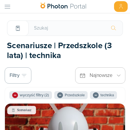
Scenariusze | Przedszkole (3
lata) | technika
Filtry
Najnowsze
wyczyść filtry
(2)
Przedszkole
technika
Scenariusz