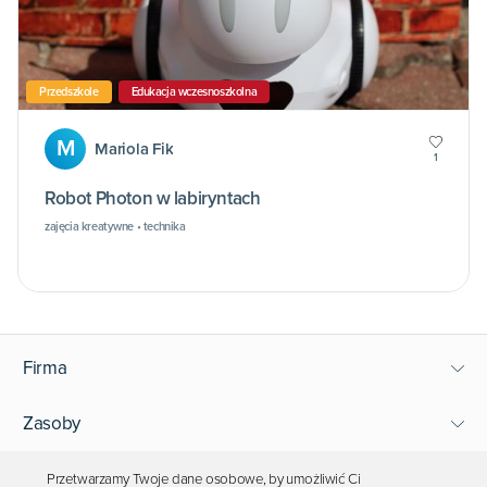
Przedszkole
Edukacja wczesnoszkolna
M
Mariola Fik
1
Robot Photon w labiryntach
zajęcia kreatywne • technika
Firma
Zasoby
Wsparcie
Przetwarzamy Twoje dane osobowe, by umożliwić Ci