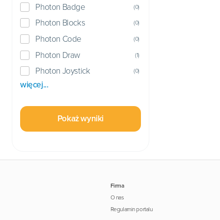
Photon Badge
(
0
)
Photon Blocks
(
0
)
Photon Code
(
0
)
Photon Draw
(
1
)
Photon Joystick
(
0
)
więcej...
Pokaż wyniki
Firma
O nas
Regulamin portalu