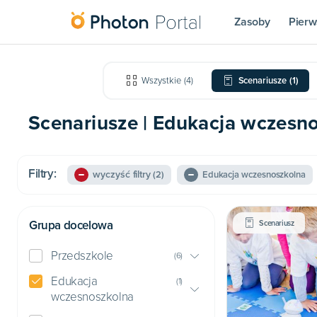
Zasoby
Pierw
Wszystkie
(
4
)
Scenariusze
(
1
)
Scenariusze | Edukacja wczesno
Filtry:
wyczyść filtry
(2)
Edukacja wczesnoszkolna
Grupa docelowa
Scenariusz
Przedszkole
(
6
)
Edukacja
(
1
)
wczesnoszkolna