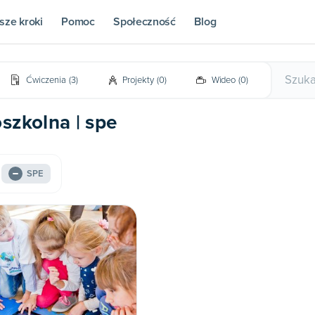
sze kroki
Pomoc
Społeczność
Blog
Ćwiczenia
(
3
)
Projekty
(
0
)
Wideo
(
0
)
szkolna | spe
SPE