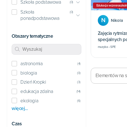
Szkoła podstawowa
(
0
)
Edukacja wczesnoszkol
Szkoła
(
0
)
ponadpodstawowa
N
Nikola
Zajęcia rytmiz
Obszary tematyczne
specjalnych p
edukacyjnych
muzyka • SPE
astronomia
(
4
)
biologia
(
0
)
Elementów na st
Dzień Kropki
(
3
)
edukacja zdalna
(
14
)
ekologia
(
6
)
więcej...
Czas