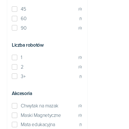
45
(
0
)
60
(
1
)
90
(
0
)
Liczba robotów
1
(
0
)
2
(
0
)
3+
(
1
)
Akcesoria
Chwytak na mazak
(
0
)
Maski Magnetyczne
(
0
)
Mata edukacyjna
(
1
)