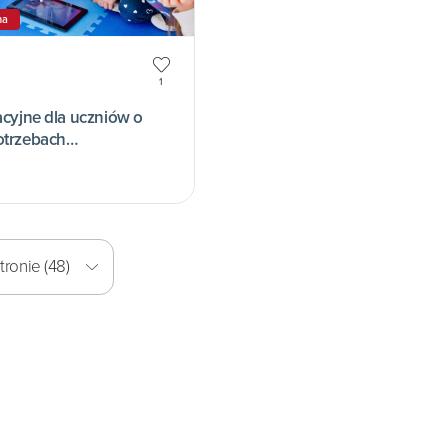
na
1
acyjne dla uczniów o
otrzebach
ronie (48)