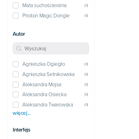
Mata suchościeralna
(
0
)
Photon Magic Dongle
(
0
)
Autor
Agnieszka Ogiegło
(
0
)
Agnieszka Setnikowska
(
0
)
Aleksandra Mojsa
(
0
)
Aleksandra Osiecka
(
0
)
Aleksandra Twarowska
(
0
)
więcej...
Interfejs