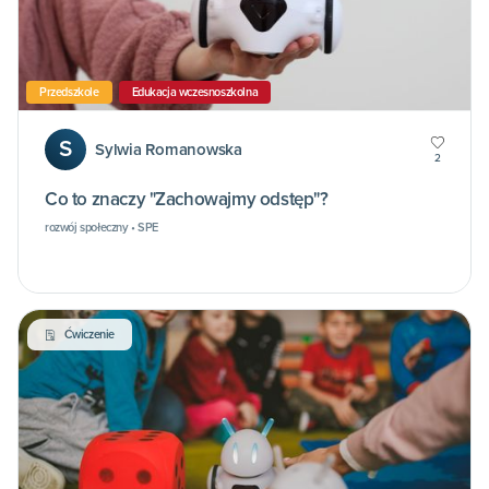
Przedszkole
Edukacja wczesnoszkolna
S
Sylwia Romanowska
2
Co to znaczy "Zachowajmy odstęp"?
rozwój społeczny • SPE
Ćwiczenie