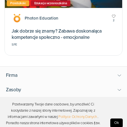
Przedszkole
Edukacja wczesnoszkolna
Photon Education
2
Jak dobrze się znamy? Zabawa doskonaląca
kompetencje społeczno - emocjonalne
SPE
Firma
Zasoby
Wsparcie
Przetwarzamy Twoje dane osobowe, by umożliwić Ci
korzystanie z naszej strony internetowej. Zapoznaj się z
informacjami zawartymi w naszej
Polityce Ochrony Danych
.
Bądź blisko Photona
Ok
Ponadto nasza strona internetowa używa plików cookies (tzw.