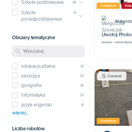
Szkoła podstawowa
(
8
)
Przedszkole
Eduk
Szkoła
(
1
)
ponadpodstawowa
Małgorz
Uwolnij Photo
Obszary tematyczne
konkurs • matematyka
edukacja zdalna
(
3
)
ekologia
(
0
)
Ćwiczenie
geografia
(
0
)
informatyka
(
0
)
język angielski
(
1
)
więcej...
Przedszkole
Liczba robotów