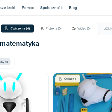
sze kroki
Pomoc
Społeczność
Blog
Ćwiczenia
(
4
)
Projekty
(
0
)
Wideo
(
0
)
 | matematyka
atyka
Ćwiczenie