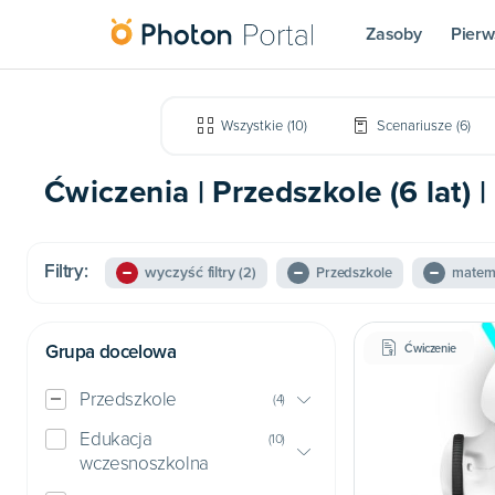
Zasoby
Pierw
Wszystkie
(
10
)
Scenariusze
(
6
)
Ćwiczenia | Przedszkole (6 lat)
Filtry:
wyczyść filtry
(2)
Przedszkole
matem
Grupa docelowa
Ćwiczenie
Przedszkole
(
4
)
Edukacja
(
10
)
wczesnoszkolna