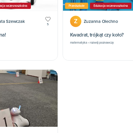
acja wczesnoszkolna
Przedszkole
Edukacja wczesnoszkolna
Z
ata Szewczak
Zuzanna Olechno
5
na!
Kwadrat, trójkąt czy koło?
matematyka • rozwój poznawczy