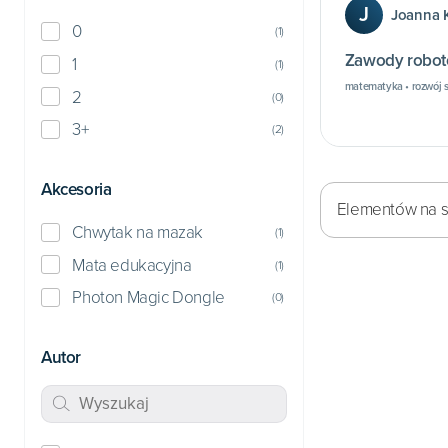
J
Joanna K
0
(
1
)
Zawody robot
1
(
1
)
matematyka • rozwój 
2
(
0
)
3+
(
2
)
Akcesoria
Elementów na st
Chwytak na mazak
(
1
)
Mata edukacyjna
(
1
)
Photon Magic Dongle
(
0
)
Autor