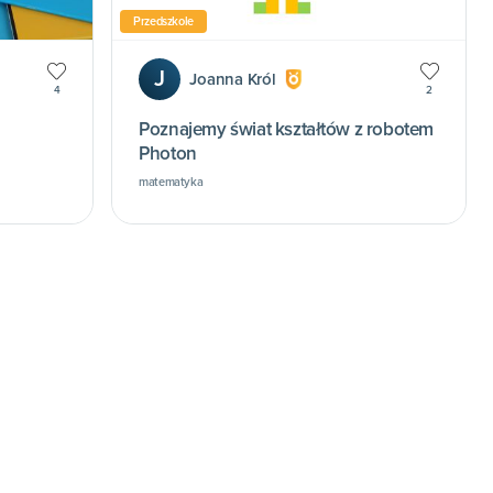
Przedszkole
J
Joanna Król
4
2
Poznajemy świat kształtów z robotem
Photon
matematyka