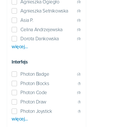
Agnieszka Ogiegło
(
0
)
Agnieszka Setnikowska
(
0
)
Asia P.
(
0
)
Celina Andrzejewska
(
0
)
Dorota Dankowska
(
0
)
więcej...
Interfejs
Photon Badge
(
2
)
Photon Blocks
(
1
)
Photon Code
(
0
)
Photon Draw
(
1
)
Photon Joystick
(
1
)
więcej...