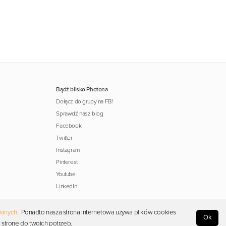
Bądź blisko Photona
Dołącz do grupy na FB!
Sprawdź nasz blog
Facebook
Twitter
Instagram
Pinterest
Youtube
LinkedIn
Danych
. Ponadto nasza strona internetowa używa plików cookies
Ok
 stronę do twoich potrzeb.