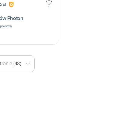
ról
1
ów Photon
społeczny
ronie (48)