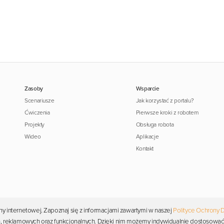
Zasoby
Wsparcie
Scenariusze
Jak korzystać z portalu?
Ćwiczenia
Pierwsze kroki z robotem
Projekty
Obsługa robota
Wideo
Aplikacje
Kontakt
y internetowej. Zapoznaj się z informacjami zawartymi w naszej
Polityce Ochrony 
Copyright © 2026 Photon. Wszelkie prawa zastrzeżone.
ych, reklamowych oraz funkcjonalnych. Dzięki nim możemy indywidualnie dostosować