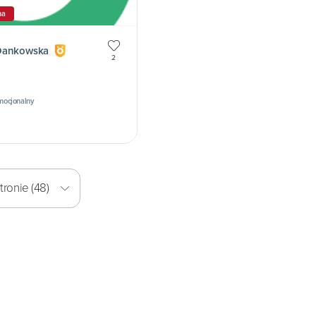
na
Dankowska
2
emocjonalny
ronie (48)