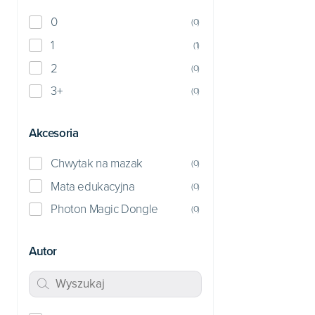
0
(
0
)
1
(
1
)
2
(
0
)
3+
(
0
)
Akcesoria
Chwytak na mazak
(
0
)
Mata edukacyjna
(
0
)
Photon Magic Dongle
(
0
)
Autor