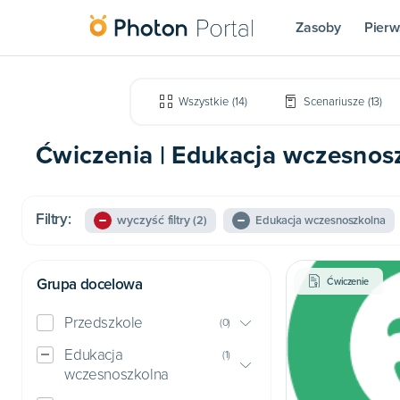
Zasoby
Pierw
Wszystkie
(
14
)
Scenariusze
(
13
)
Ćwiczenia | Edukacja wczesnosz
Filtry:
wyczyść filtry
(2)
Edukacja wczesnoszkolna
Grupa docelowa
Ćwiczenie
Przedszkole
(
0
)
Edukacja
(
1
)
wczesnoszkolna