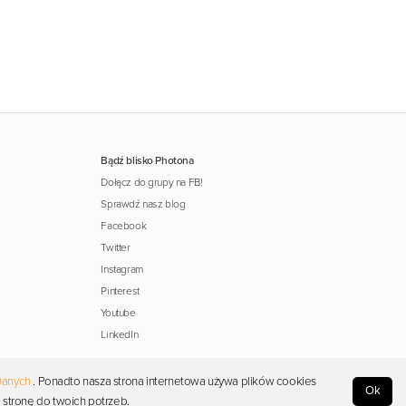
Bądź blisko Photona
Dołącz do grupy na FB!
Sprawdź nasz blog
Facebook
Twitter
Instagram
Pinterest
Youtube
LinkedIn
Danych
. Ponadto nasza strona internetowa używa plików cookies
Ok
 stronę do twoich potrzeb.