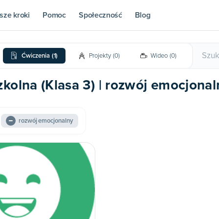
sze kroki
Pomoc
Społeczność
Blog
Ćwiczenia
(
1
)
Projekty
(
0
)
Wideo
(
0
)
kolna (Klasa 3) | rozwój emocjonal
rozwój emocjonalny