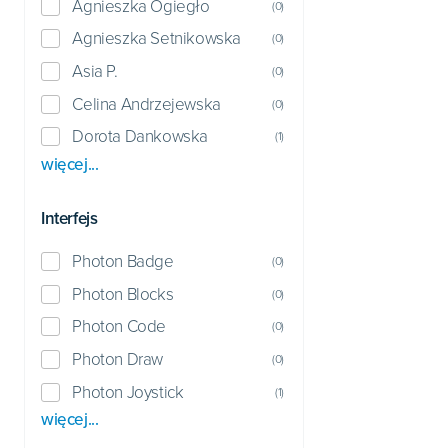
Agnieszka Ogiegło
(
0
)
Agnieszka Setnikowska
(
0
)
Asia P.
(
0
)
Celina Andrzejewska
(
0
)
Dorota Dankowska
(
1
)
więcej...
Interfejs
Photon Badge
(
0
)
Photon Blocks
(
0
)
Photon Code
(
0
)
Photon Draw
(
0
)
Photon Joystick
(
1
)
więcej...