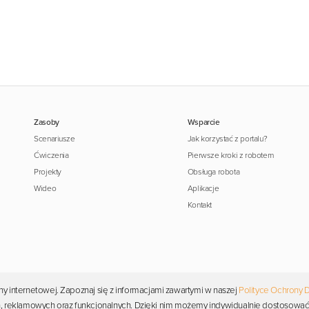
Zasoby
Wsparcie
Scenariusze
Jak korzystać z portalu?
Ćwiczenia
Pierwsze kroki z robotem
Projekty
Obsługa robota
Wideo
Aplikacje
Kontakt
y internetowej. Zapoznaj się z informacjami zawartymi w naszej
Polityce Ochrony 
Copyright © 2026 Photon. Wszelkie prawa zastrzeżone.
ych, reklamowych oraz funkcjonalnych. Dzięki nim możemy indywidualnie dostosować