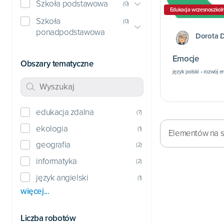
Szkoła podstawowa
(
0
)
Edukacja wczesnoszkol
Szkoła
(
0
)
ponadpodstawowa
Dorota 
Emocje
Obszary tematyczne
język polski • rozwój 
edukacja zdalna
(
7
)
ekologia
(
1
)
Elementów na st
geografia
(
2
)
informatyka
(
2
)
język angielski
(
1
)
więcej...
Liczba robotów