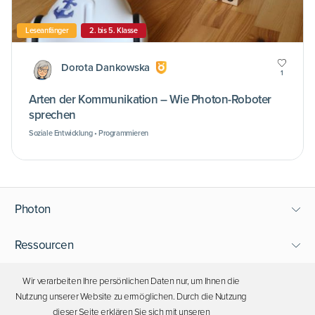
Leseanfänger
2. bis 5. Klasse
Dorota Dankowska
1
Arten der Kommunikation – Wie Photon-Roboter
sprechen
Soziale Entwicklung • Programmieren
Photon
Ressourcen
Support
Wir verarbeiten Ihre persönlichen Daten nur, um Ihnen die
Nutzung unserer Website zu ermöglichen. Durch die Nutzung
dieser Seite erklären Sie sich mit unseren