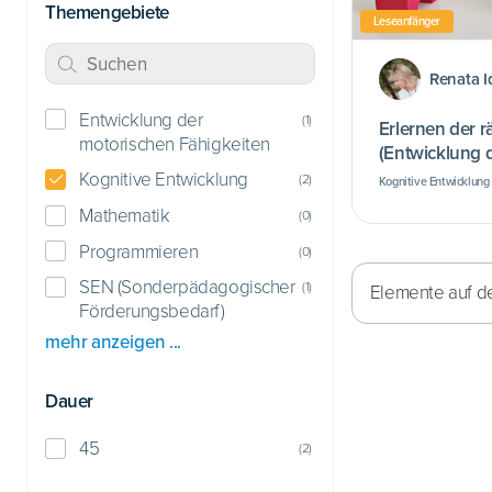
Themengebiete
Leseanfänger
Renata I
Entwicklung der
(
1
)
Erlernen der 
motorischen Fähigkeiten
(Entwicklung 
Kompetenz)
Kognitive Entwicklung
(
2
)
Kognitive Entwicklung
Förderungsbedarf) • E
Fähigkeiten
Mathematik
(
0
)
Programmieren
(
0
)
SEN (Sonderpädagogischer
(
1
)
Elemente auf de
Förderungsbedarf)
mehr anzeigen ...
Dauer
45
(
2
)