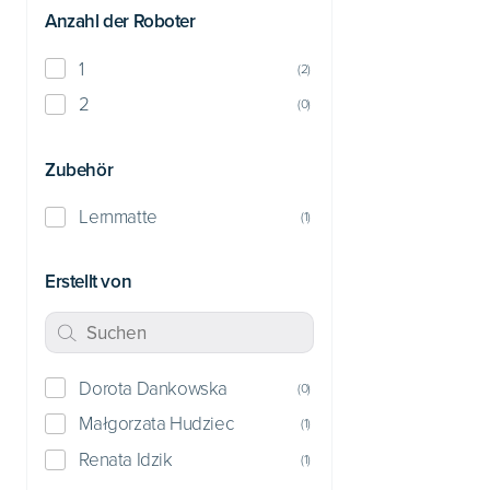
Anzahl der Roboter
1
(
2
)
2
(
0
)
Zubehör
Lernmatte
(
1
)
Erstellt von
Dorota Dankowska
(
0
)
Małgorzata Hudziec
(
1
)
Renata Idzik
(
1
)