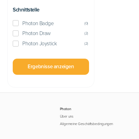
Schnittstelle
Photon Badge
(
0
)
Photon Draw
(
2
)
Photon Joystick
(
2
)
Ergebnisse anzeigen
Photon
Über uns
Allgemeine Geschäftsbedingungen