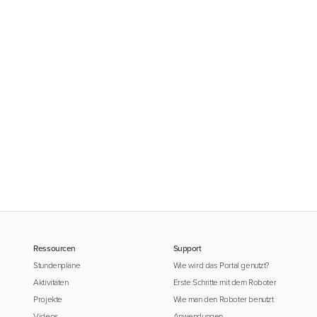
Ressourcen
Support
Stundenpläne
Wie wird das Portal genutzt?
Aktivitäten
Erste Schritte mit dem Roboter
Projekte
Wie man den Roboter benutzt
Videos
Anwendungen