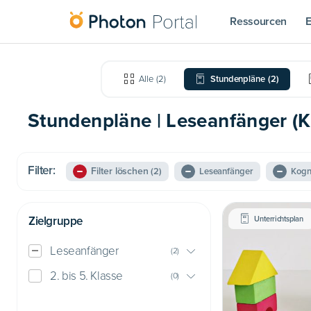
Ressourcen
E
Alle
(
2
)
Stundenpläne
(
2
)
Stundenpläne | Leseanfänger (Ki
Filter:
Filter löschen
(2)
Leseanfänger
Kogn
Zielgruppe
Unterrichtsplan
Leseanfänger
(
2
)
2. bis 5. Klasse
(
0
)