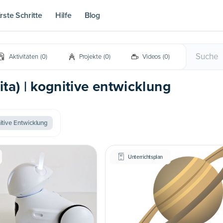
rste Schritte
Hilfe
Blog
Aktivitäten
(
0
)
Projekte
(
0
)
Videos
(
0
)
ta) | kognitive entwicklung
itive Entwicklung
Unterrichtsplan