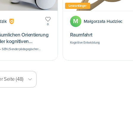
Leseanfänger
M
dzik
Małgorzata Hudziec
0
räumlichen Orientierung
Raumfahrt
der kognitiven
Kognitive Entwicklung
 • SEN (Sonderpädagogischer
ntwicklung der motorischen
r Seite (48)