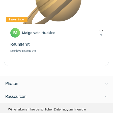
Leseanfänger
M
Małgorzata Hudziec
0
Raumfahrt
Kognitive Entwicklung
Photon
Ressourcen
Support
Wir verarbeiten Ihre persönlichen Daten nur, um Ihnen die