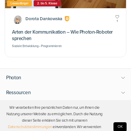
Leseanfänger
2. bis 5. Klasse
Dorota Dankowska
1
Arten der Kommunikation – Wie Photon-Roboter
sprechen
Soziale Entwicklung • Programmieren
Photon
Ressourcen
Support
Wir verarbeiten Ihre persönlichen Daten nur, um Ihnen die
Nutzung unserer Website zu ermöglichen. Durch die Nutzung
dieser Seite erklären Sie sich mit unseren
Bleiben Sie in Kontakt
OK
Datenschutzbestimmungen
einverstanden. Wir verwenden