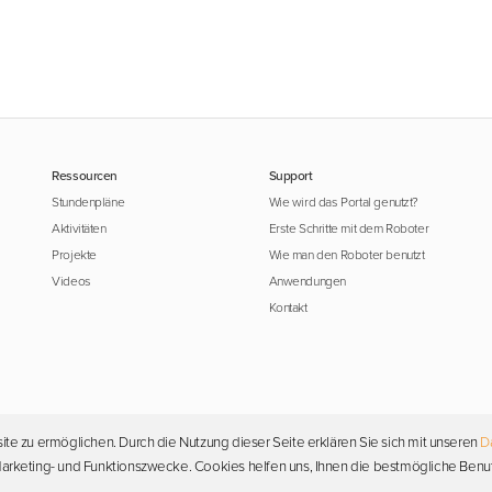
Ressourcen
Support
Stundenpläne
Wie wird das Portal genutzt?
Aktivitäten
Erste Schritte mit dem Roboter
Projekte
Wie man den Roboter benutzt
Videos
Anwendungen
Kontakt
ite zu ermöglichen. Durch die Nutzung dieser Seite erklären Sie sich mit unseren
D
Urheberrecht © 2026 Photon. Alle Rechte vorbehalten.
, Marketing- und Funktionszwecke. Cookies helfen uns, Ihnen die bestmögliche Benu