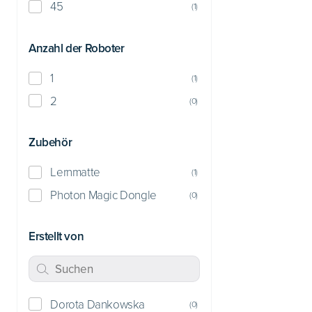
45
(
1
)
Anzahl der Roboter
1
(
1
)
2
(
0
)
Zubehör
Lernmatte
(
1
)
Photon Magic Dongle
(
0
)
Erstellt von
Dorota Dankowska
(
0
)