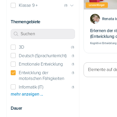
Klasse 9 +
Leseanfänger
(
0
)
Renata I
Themengebiete
Erlernen der 
(Entwicklung 
Kompetenz)
Kognitive Entwicklung
3D
Förderungsbedarf) • E
(
3
)
Fähigkeiten
Deutsch (Sprachunterricht)
(
1
)
Emotionale Entwicklung
(
1
)
Elemente auf de
Entwicklung der
(
1
)
motorischen Fähigkeiten
Informatik (IT)
(
1
)
mehr anzeigen ...
Dauer