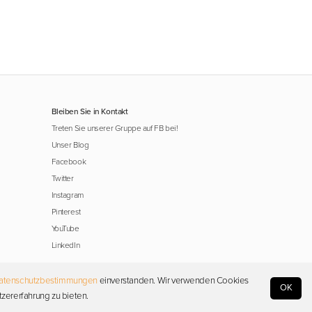
Bleiben Sie in Kontakt
Treten Sie unserer Gruppe auf FB bei!
Unser Blog
Facebook
Twitter
Instagram
Pinterest
YouTube
LinkedIn
atenschutzbestimmungen
einverstanden. Wir verwenden Cookies
OK
tzererfahrung zu bieten.