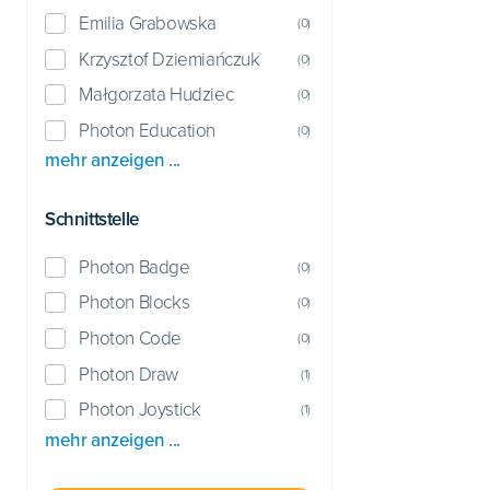
Emilia Grabowska
(
0
)
Krzysztof Dziemiańczuk
(
0
)
Małgorzata Hudziec
(
0
)
Photon Education
(
0
)
mehr anzeigen ...
Schnittstelle
Photon Badge
(
0
)
Photon Blocks
(
0
)
Photon Code
(
0
)
Photon Draw
(
1
)
Photon Joystick
(
1
)
mehr anzeigen ...