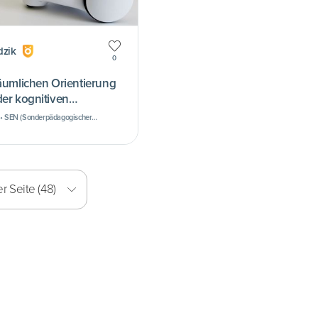
dzik
0
räumlichen Orientierung
der kognitiven
 • SEN (Sonderpädagogischer
ntwicklung der motorischen
r Seite (48)