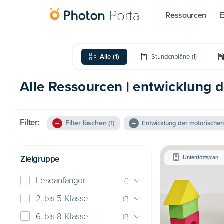
Ressourcen
E
Alle
(
1
)
Stundenpläne
(
1
)
Alle Ressourcen | entwicklung 
Filter:
Filter löschen
(1)
Entwicklung der motorischen
Zielgruppe
Unterrichtsplan
Leseanfänger
(
1
)
2. bis 5. Klasse
(
0
)
6. bis 8. Klasse
(
0
)