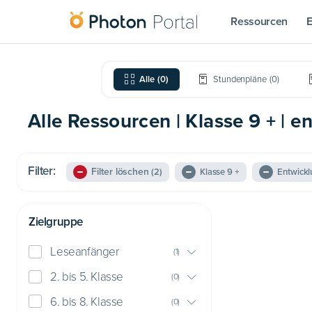
Ressourcen
E
Alle
(
0
)
Stundenpläne
(
0
)
Alle Ressourcen | Klasse 9 + | 
Filter:
Filter löschen
(2)
Klasse 9 +
Entwickl
Zielgruppe
Leseanfänger
(
1
)
2. bis 5. Klasse
(
0
)
6. bis 8. Klasse
(
0
)