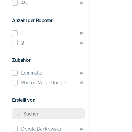
45
(
0
)
Anzahl der Roboter
1
(
0
)
2
(
0
)
Zubehör
Lernmatte
(
0
)
Photon Magic Dongle
(
0
)
Erstellt von
Dorota Dankowska
(
0
)