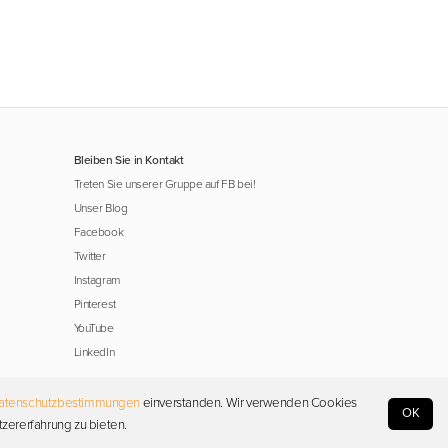
Bleiben Sie in Kontakt
Treten Sie unserer Gruppe auf FB bei!
Unser Blog
Facebook
Twitter
Instagram
Pinterest
YouTube
LinkedIn
atenschutzbestimmungen
einverstanden. Wir verwenden Cookies
OK
tzererfahrung zu bieten.