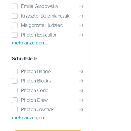
Emilia Grabowska
(
0
)
Krzysztof Dziemiańczuk
(
0
)
Małgorzata Hudziec
(
0
)
Photon Education
(
0
)
mehr anzeigen ...
Schnittstelle
Photon Badge
(
0
)
Photon Blocks
(
0
)
Photon Code
(
0
)
Photon Draw
(
0
)
Photon Joystick
(
0
)
mehr anzeigen ...