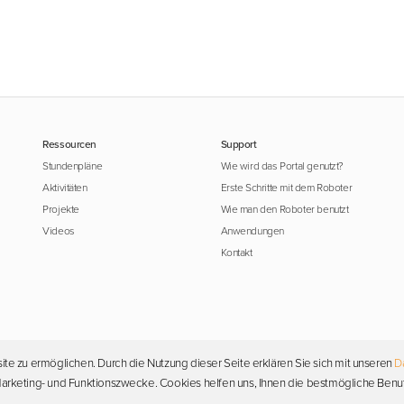
Ressourcen
Support
Stundenpläne
Wie wird das Portal genutzt?
Aktivitäten
Erste Schritte mit dem Roboter
Projekte
Wie man den Roboter benutzt
Videos
Anwendungen
Kontakt
ite zu ermöglichen. Durch die Nutzung dieser Seite erklären Sie sich mit unseren
D
Urheberrecht © 2026 Photon. Alle Rechte vorbehalten.
, Marketing- und Funktionszwecke. Cookies helfen uns, Ihnen die bestmögliche Benu