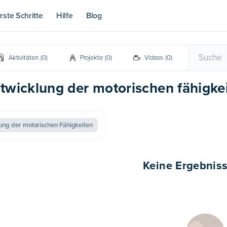
rste Schritte
Hilfe
Blog
Aktivitäten
(
0
)
Projekte
(
0
)
Videos
(
0
)
entwicklung der motorischen fähigke
ung der motorischen Fähigkeiten
Keine Ergebnis