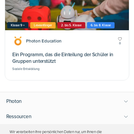
Klasse 9 +
Leseanfänger
2. bis 5. Klasse
6. bis 8. Klasse
Photon Education
0
Ein Programm, das die Einteilung der Schüler in
Gruppen unterstützt
Soziale Entwicklung
Photon
Ressourcen
Support
Wir verarbeiten Ihre persönlichen Daten nur, um Ihnen die