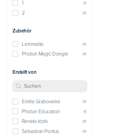
1
(
1
)
2
(
0
)
Zubehör
Lernmatte
(
0
)
Photon Magic Dongle
(
0
)
Erstellt von
Emilia Grabowska
(
0
)
Photon Education
(
1
)
Renata Idzik
(
0
)
Sebastian Pontus
(
0
)