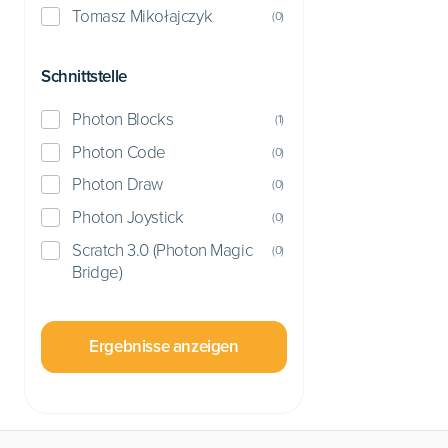
Tomasz Mikołajczyk
(
0
)
Schnittstelle
Photon Blocks
(
1
)
Photon Code
(
0
)
Photon Draw
(
0
)
Photon Joystick
(
0
)
Scratch 3.0 (Photon Magic
(
0
)
Bridge)
Ergebnisse anzeigen