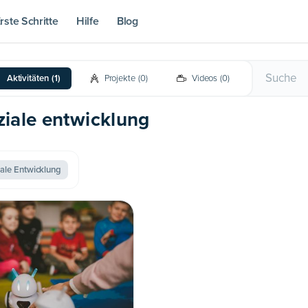
rste Schritte
Hilfe
Blog
Aktivitäten
(
1
)
Projekte
(
0
)
Videos
(
0
)
soziale entwicklung
iale Entwicklung