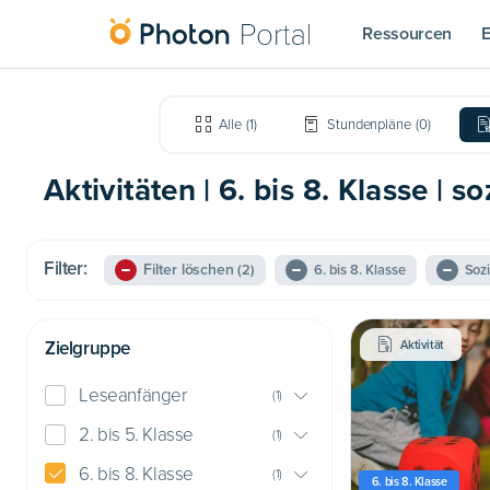
Ressourcen
E
Alle
(
1
)
Stundenpläne
(
0
)
Aktivitäten | 6. bis 8. Klasse | 
Filter:
Filter löschen
(2)
6. bis 8. Klasse
Soz
Zielgruppe
Aktivität
Leseanfänger
(
1
)
2. bis 5. Klasse
(
1
)
6. bis 8. Klasse
(
1
)
6. bis 8. Klasse