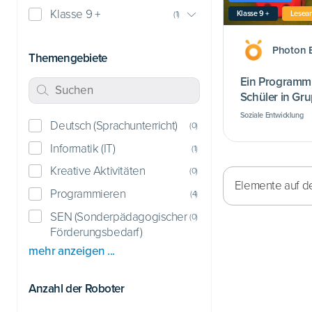
Klasse 9 +
Klasse 9 +
Lesean
(
1
)
Photon 
Themengebiete
Ein Programm, 
Schüler in Gru
Soziale Entwicklung
Deutsch (Sprachunterricht)
(
0
)
Informatik (IT)
(
1
)
Kreative Aktivitäten
(
0
)
Elemente auf de
Programmieren
(
4
)
SEN (Sonderpädagogischer
(
0
)
Förderungsbedarf)
mehr anzeigen ...
Anzahl der Roboter