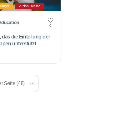
fänger
2. bis 5. Klasse
Education
0
das die Einteilung der
ppen unterstützt
r Seite (48)