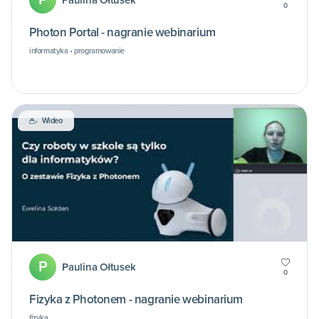
Paulina Ołtusek
0
Photon Portal - nagranie webinarium
informatyka • programowanie
Wideo
P
Paulina Ołtusek
0
Fizyka z Photonem - nagranie webinarium
fizyka