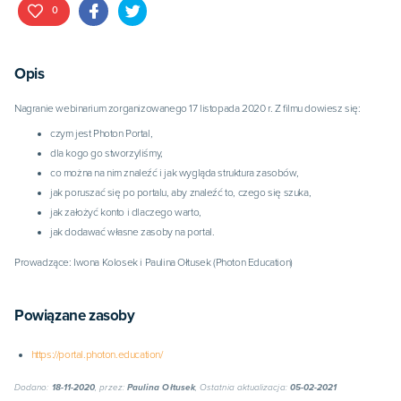
0
Opis
Nagranie webinarium zorganizowanego 17 listopada 2020 r. Z filmu dowiesz się:
czym jest Photon Portal,
dla kogo go stworzyliśmy,
co można na nim znaleźć i jak wygląda struktura zasobów,
jak poruszać się po portalu, aby znaleźć to, czego się szuka,
jak założyć konto i dlaczego warto,
jak dodawać własne zasoby na portal.
Prowadzące: Iwona Kolosek i Paulina Ołtusek (Photon Education)
Powiązane zasoby
https://portal.photon.education/
Dodano:
18-11-2020
, przez:
Paulina Ołtusek
, Ostatnia aktualizacja:
05-02-2021