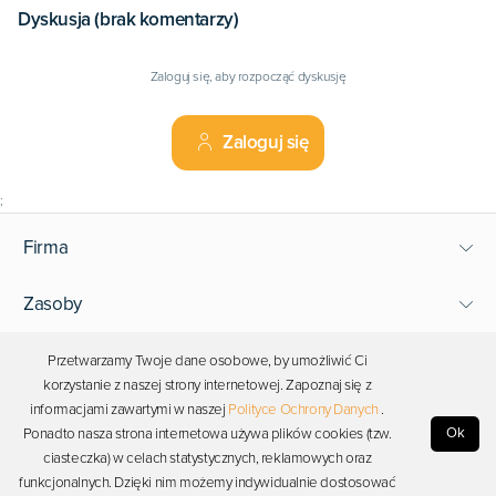
Dyskusja (brak komentarzy)
Zaloguj się, aby rozpocząć dyskusję
Zaloguj się
;
Firma
Zasoby
Wsparcie
Przetwarzamy Twoje dane osobowe, by umożliwić Ci
korzystanie z naszej strony internetowej. Zapoznaj się z
informacjami zawartymi w naszej
Polityce Ochrony Danych
.
Bądź blisko Photona
Ok
Ponadto nasza strona internetowa używa plików cookies (tzw.
ciasteczka) w celach statystycznych, reklamowych oraz
funkcjonalnych. Dzięki nim możemy indywidualnie dostosować
Copyright © 2026 Photon. Wszelkie prawa zastrzeżone.