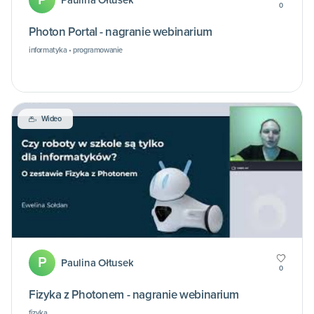
Paulina Ołtusek
0
Photon Portal - nagranie webinarium
informatyka • programowanie
Wideo
P
Paulina Ołtusek
0
Fizyka z Photonem - nagranie webinarium
fizyka