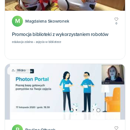
M
Magdalena Skowronek
0
Promocja biblioteki z wykorzystaniem robotów
edukacja zdalna • zajęcia w bibliotece
Wideo
P