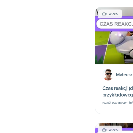
Wideo
Mateusz 
Czas reakcji (
przykładoweg
rozwój poznawczy • in
Wideo