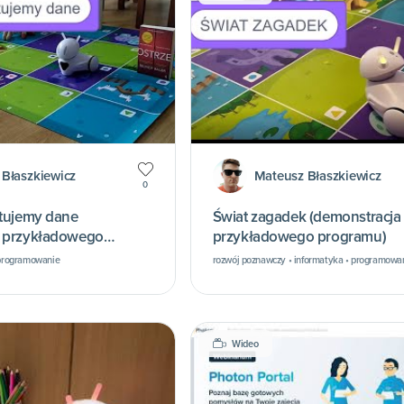
Błaszkiewicz
Mateusz Błaszkiewicz
0
rtujemy dane
Świat zagadek (demonstracja
a przykładowego
przykładowego programu)
• programowanie
rozwój poznawczy • informatyka • programowa
Wideo