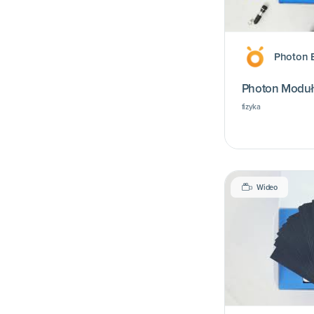
Photon 
Photon Moduł
fizyka
Wideo