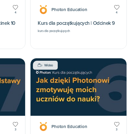
Photon Education
4
4
inek 10
Kurs dla początkujących | Odcinek 9
kurs dla początkujących
Wideo
Photon Education
3
3