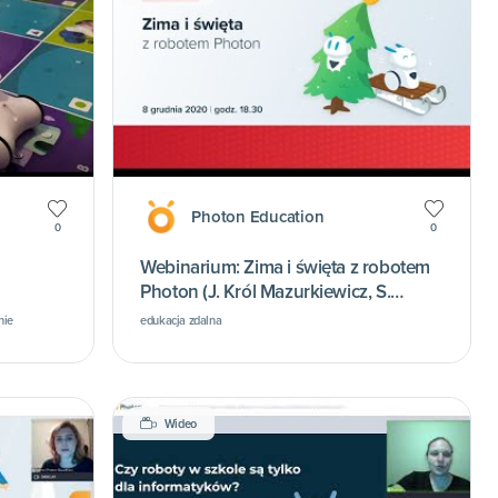
Photon Education
0
0
Webinarium: Zima i święta z robotem
Photon (J. Król Mazurkiewicz, S.
Romanowska, K. Połom)
nie
edukacja zdalna
Wideo