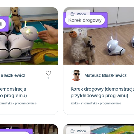
Wideo
Błaszkiewicz
Mateusz Błaszkiewicz
1
demonstracja
Korek drogowy (demonstracj
o programu)
przykładowego programu)
formatyka • programowanie
fizyka • informatyka • programowanie
Wideo