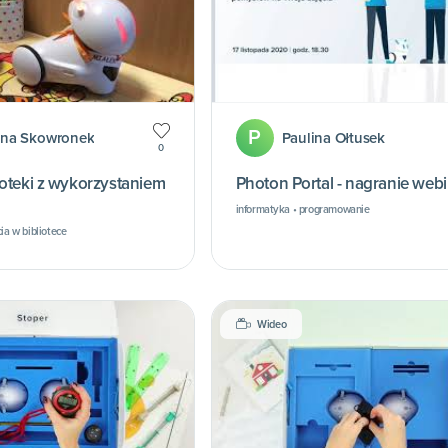
P
na Skowronek
Paulina Ołtusek
0
ioteki z wykorzystaniem
Photon Portal - nagranie web
informatyka • programowanie
ia w bibliotece
Wideo