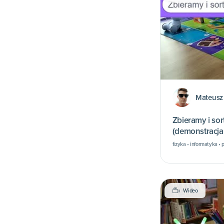
Mateusz 
Zbieramy i so
(demonstracj
programu)
fizyka • informatyka 
Wideo