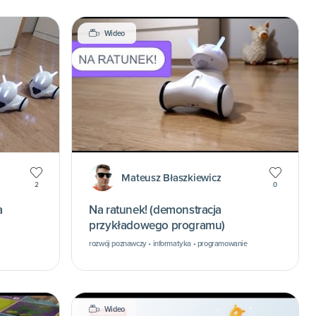
Wideo
Mateusz Błaszkiewicz
2
0
a
Na ratunek! (demonstracja
przykładowego programu)
rozwój poznawczy • informatyka • programowanie
Wideo