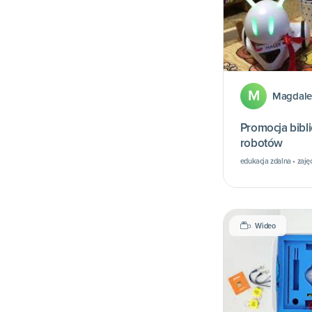
M
Magdale
Promocja bibl
robotów
edukacja zdalna • zajęc
Wideo