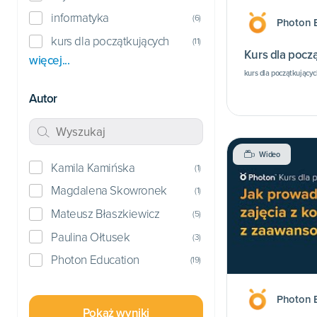
informatyka
(
6
)
Photon 
kurs dla początkujących
(
11
)
Kurs dla począ
więcej...
kurs dla początkującyc
Autor
Wideo
Kamila Kamińska
(
1
)
Magdalena Skowronek
(
1
)
Mateusz Błaszkiewicz
(
5
)
Paulina Ołtusek
(
3
)
Photon Education
(
19
)
Photon 
Pokaż wyniki