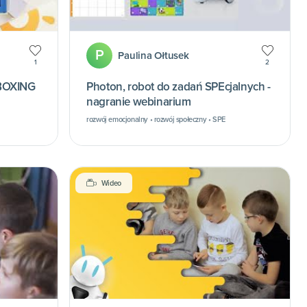
P
Paulina Ołtusek
1
2
NBOXING
Photon, robot do zadań SPEcjalnych -
nagranie webinarium
rozwój emocjonalny • rozwój społeczny • SPE
Wideo