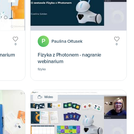
P
Paulina Ołtusek
0
0
inarium
Fizyka z Photonem - nagranie
webinarium
fizyka
Wideo