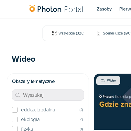
Zasoby
Pierw
Wszystkie
(
326
)
Scenariusze
(
190
Wideo
Obszary tematyczne
Wideo
edukacja zdalna
(
2
)
ekologia
(
1
)
fizyka
(
4
)