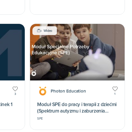
Wideo
Photon Education
3
1
inek 1
Moduł SPE do pracy i terapii z dziećmi
(Spektrum autyzmu i zaburzenia
emocjonalne)
SPE