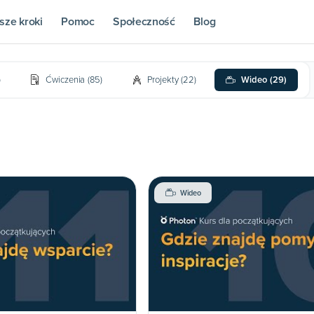
sze kroki
Pomoc
Społeczność
Blog
)
Ćwiczenia
(
85
)
Projekty
(
22
)
Wideo
(
29
)
Wideo