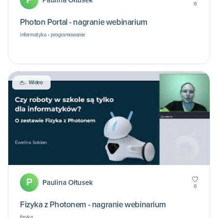
Paulina Ołtusek
0
Photon Portal - nagranie webinarium
informatyka • programowanie
Wideo
P
Paulina Ołtusek
0
Fizyka z Photonem - nagranie webinarium
fizyka