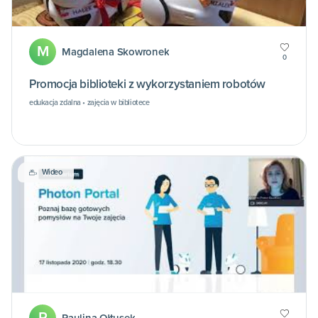
M
Magdalena Skowronek
0
Promocja biblioteki z wykorzystaniem robotów
edukacja zdalna • zajęcia w bibliotece
Wideo
P