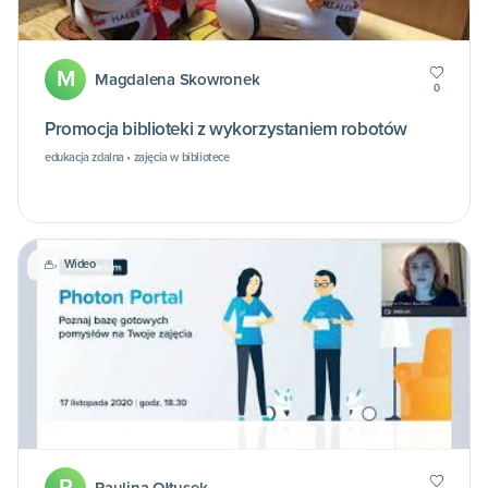
M
Magdalena Skowronek
0
Promocja biblioteki z wykorzystaniem robotów
edukacja zdalna • zajęcia w bibliotece
Wideo
P