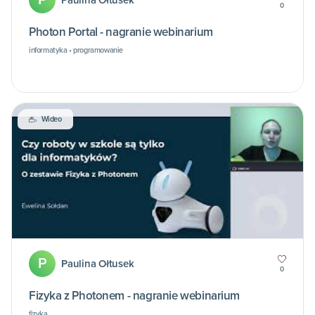
Paulina Ołtusek
0
Photon Portal - nagranie webinarium
informatyka • programowanie
Wideo
P
Paulina Ołtusek
0
Fizyka z Photonem - nagranie webinarium
fizyka