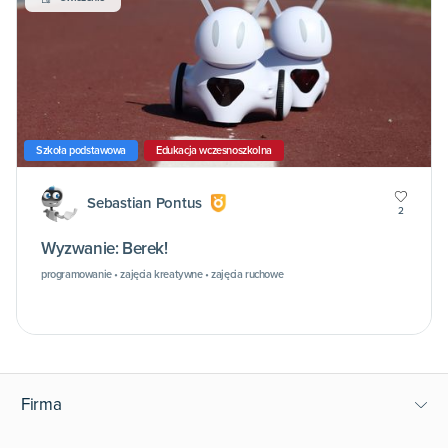
Szkoła podstawowa
Edukacja wczesnoszkolna
Sebastian Pontus
2
Wyzwanie: Berek!
programowanie • zajęcia kreatywne • zajęcia ruchowe
Firma