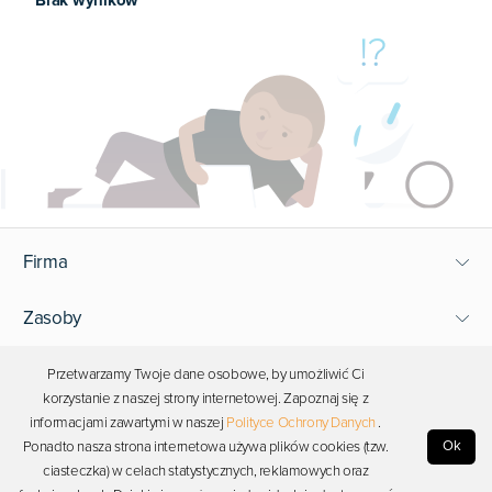
Brak wyników
Firma
Zasoby
Wsparcie
Przetwarzamy Twoje dane osobowe, by umożliwić Ci
korzystanie z naszej strony internetowej. Zapoznaj się z
informacjami zawartymi w naszej
Polityce Ochrony Danych
.
Bądź blisko Photona
Ok
Ponadto nasza strona internetowa używa plików cookies (tzw.
ciasteczka) w celach statystycznych, reklamowych oraz