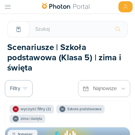
Scenariusze | Szkoła
podstawowa (Klasa 5) | zima i
święta
Filtry
Najnowsze
wyczyść filtry
(2)
Szkoła podstawowa
zima i święta
Scenariusz