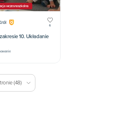
acja wczesnoszkolna
ról
6
akresie 10. Układanie
mowanie
ronie (48)