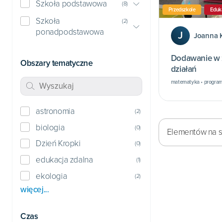
Szkoła podstawowa
(
8
)
Przedszkole
Eduk
Szkoła
(
2
)
ponadpodstawowa
J
Joanna K
Dodawanie w z
Obszary tematyczne
działań
matematyka • progra
astronomia
(
2
)
biologia
(
0
)
Elementów na st
Dzień Kropki
(
0
)
edukacja zdalna
(
1
)
ekologia
(
2
)
więcej...
Czas