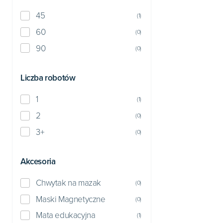
45
(
1
)
60
(
0
)
90
(
0
)
Liczba robotów
1
(
1
)
2
(
0
)
3+
(
0
)
Akcesoria
Chwytak na mazak
(
0
)
Maski Magnetyczne
(
0
)
Mata edukacyjna
(
1
)