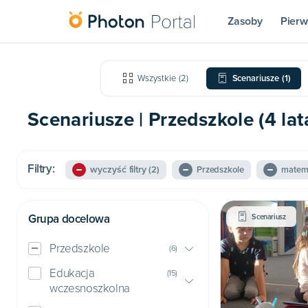
Zasoby
Pierw
Wszystkie
(
2
)
Scenariusze
(
1
)
Scenariusze | Przedszkole (4 la
Filtry:
wyczyść filtry
(2)
Przedszkole
matem
Grupa docelowa
Scenariusz
Przedszkole
(
6
)
Edukacja
(
15
)
wczesnoszkolna