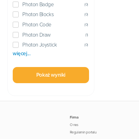
Photon Badge
(
0
)
Photon Blocks
(
0
)
Photon Code
(
0
)
Photon Draw
(
1
)
Photon Joystick
(
0
)
więcej...
Pokaż wyniki
Firma
O nas
Regulamin portalu