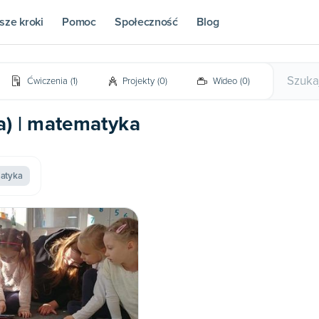
sze kroki
Pomoc
Społeczność
Blog
Ćwiczenia
(
1
)
Projekty
(
0
)
Wideo
(
0
)
ta) | matematyka
atyka