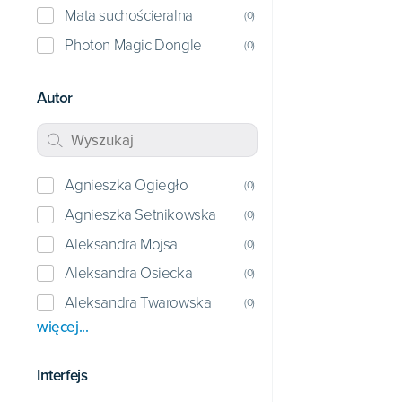
Mata suchościeralna
(
0
)
Photon Magic Dongle
(
0
)
Autor
Agnieszka Ogiegło
(
0
)
Agnieszka Setnikowska
(
0
)
Aleksandra Mojsa
(
0
)
Aleksandra Osiecka
(
0
)
Aleksandra Twarowska
(
0
)
więcej...
Interfejs