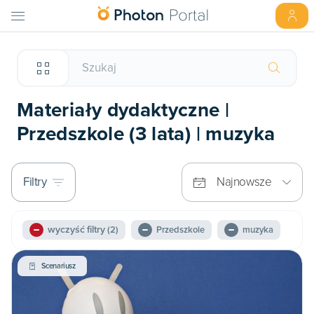
Materiały dydaktyczne |
Przedszkole (3 lata) | muzyka
Filtry
Najnowsze
wyczyść filtry
(2)
Przedszkole
muzyka
Scenariusz