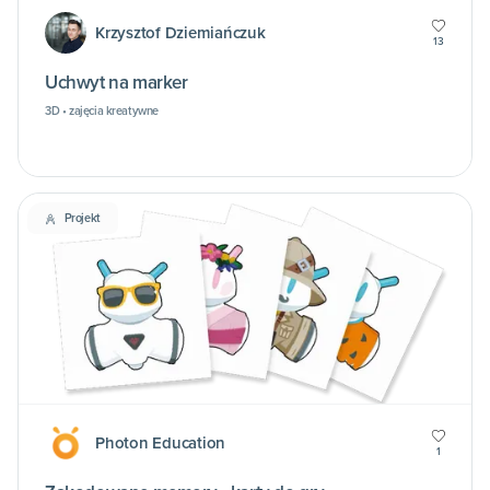
Krzysztof Dziemiańczuk
13
Uchwyt na marker
3D • zajęcia kreatywne
Projekt
Photon Education
1