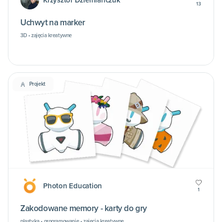
Krzysztof Dziemiańczuk
13
Uchwyt na marker
3D • zajęcia kreatywne
Projekt
Photon Education
1
Zakodowane memory - karty do gry
plastyka • programowanie • zajęcia kreatywne