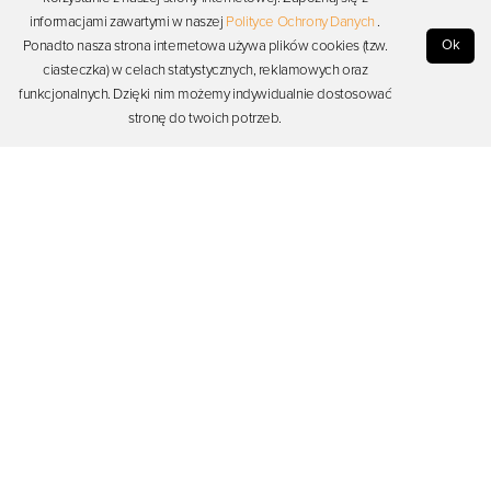
informacjami zawartymi w naszej
Polityce Ochrony Danych
.
Ok
Ponadto nasza strona internetowa używa plików cookies (tzw.
ciasteczka) w celach statystycznych, reklamowych oraz
funkcjonalnych. Dzięki nim możemy indywidualnie dostosować
stronę do twoich potrzeb.
Dodano:
04-12-2020
, przez:
Krzysztof Dziemiańczuk
, Ostatnia aktualizacja:
06-04-2023
Dyskusja (brak komentarzy)
Zaloguj się, aby rozpocząć dyskusję
Zaloguj się
Firma
Zasoby