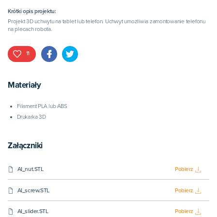
Krótki opis projektu:
Projekt 3D uchwytu na tablet lub telefon. Uchwyt umożliwia zamontowanie telefonu
na plecach robota.
11
Materiały
Filament PLA lub ABS
Drukarka 3D
Załączniki
AI_nut.STL
Pobierz
AI_screw.STL
Pobierz
AI_slider.STL
Pobierz