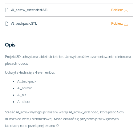
AI_screw_extended.STL
Pobierz
AI_backpack.STL
Pobierz
Opis
Projekt 3D uchwytu na tablet lub telefon. Uchwyt umożliwia zamontowanie telefonu na
plecach robota.
Uchwyt składa się z 4 elementów:
AI_backpack
AI_screw*
AI_nut
AI_slider
*część AI_screw występuje także w wersji AI_screw_extended, która jest o 5cm
dłuższa od wersji standardowej. Może okazać się przydatna przy większych
tabletach, np. o przekątnej ekranu 10'.