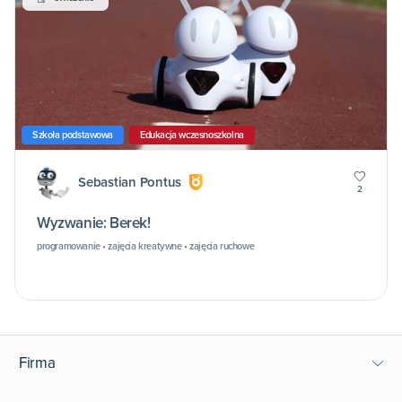
Szkoła podstawowa
Edukacja wczesnoszkolna
Sebastian Pontus
2
Wyzwanie: Berek!
programowanie • zajęcia kreatywne • zajęcia ruchowe
Firma