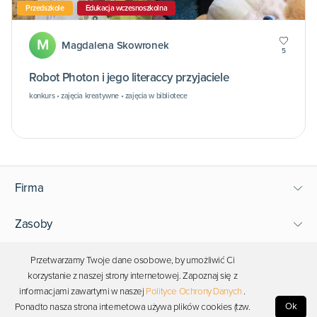
Przedszkole
Edukacja wczesnoszkolna
M
Magdalena Skowronek
5
Robot Photon i jego literaccy przyjaciele
konkurs • zajęcia kreatywne • zajęcia w bibliotece
Firma
Zasoby
Wsparcie
Przetwarzamy Twoje dane osobowe, by umożliwić Ci
korzystanie z naszej strony internetowej. Zapoznaj się z
informacjami zawartymi w naszej
Polityce Ochrony Danych
.
Bądź blisko Photona
Ok
Ponadto nasza strona internetowa używa plików cookies (tzw.