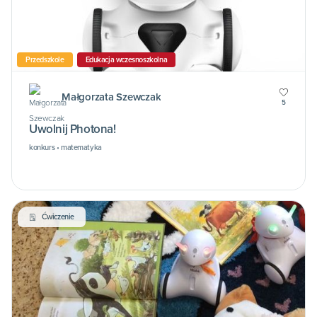
Przedszkole
Edukacja wczesnoszkolna
Małgorzata Szewczak
5
Uwolnij Photona!
konkurs • matematyka
Ćwiczenie