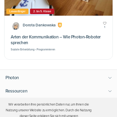
Leseanfänger
2. bis 5. Klasse
Dorota Dankowska
1
Arten der Kommunikation – Wie Photon-Roboter
sprechen
Soziale Entwicklung • Programmieren
Photon
Ressourcen
Support
Wir verarbeiten Ihre persönlichen Daten nur, um Ihnen die
Nutzung unserer Website zu ermöglichen. Durch die Nutzung
dieser Seite erklären Sie sich mit unseren