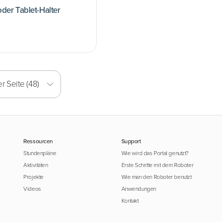
der Tablet-Halter
r Seite (48)
Ressourcen
Support
Stundenpläne
Wie wird das Portal genutzt?
Aktivitäten
Erste Schritte mit dem Roboter
Projekte
Wie man den Roboter benutzt
Videos
Anwendungen
Kontakt