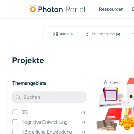
Ressourcen
E
Alle
(
19
)
Stundenpläne
(
4
)
Projekte
Themengebiete
Projekt
3D
(
3
)
Kognitive Entwicklung
(
1
)
Körperliche Entwicklung
(
1
)