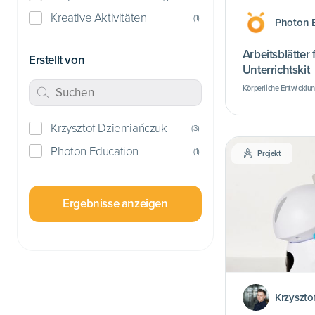
Kreative Aktivitäten
(
1
)
Photon 
Arbeitsblätter
Erstellt von
Unterrichtskit
Körperliche Entwicklun
Krzysztof Dziemiańczuk
(
3
)
Photon Education
(
1
)
Projekt
Ergebnisse anzeigen
Krzyszto