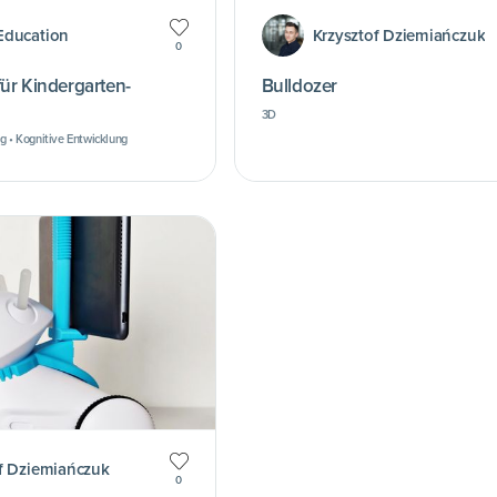
Education
Krzysztof Dziemiańczuk
0
 für Kindergarten-
Bulldozer
3D
g • Kognitive Entwicklung
f Dziemiańczuk
0