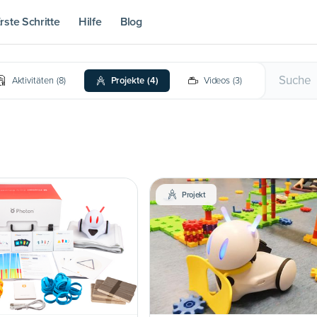
rste Schritte
Hilfe
Blog
Aktivitäten
(
8
)
Projekte
(
4
)
Videos
(
3
)
Projekt