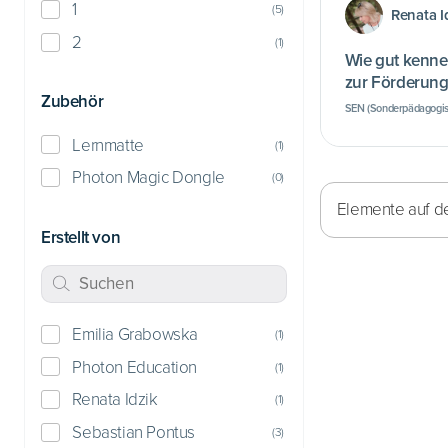
1
(
5
)
Renata I
2
(
1
)
Wie gut kennen wir u
zur Förderung
Zubehör
emotionaler 
SEN (Sonderpädagogis
Lernmatte
(
1
)
Photon Magic Dongle
(
0
)
Elemente auf de
Erstellt von
Emilia Grabowska
(
1
)
Photon Education
(
1
)
Renata Idzik
(
1
)
Sebastian Pontus
(
3
)