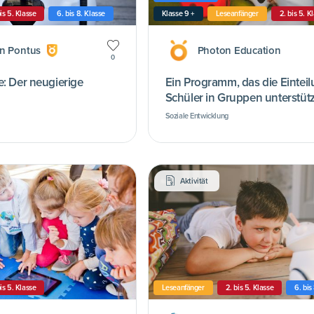
bis 5. Klasse
6. bis 8. Klasse
Klasse 9 +
Leseanfänger
2. bis 5. K
an Pontus
Photon Education
0
e: Der neugierige
Ein Programm, das die Einteil
Schüler in Gruppen unterstütz
Soziale Entwicklung
Aktivität
bis 5. Klasse
Leseanfänger
2. bis 5. Klasse
6. bis