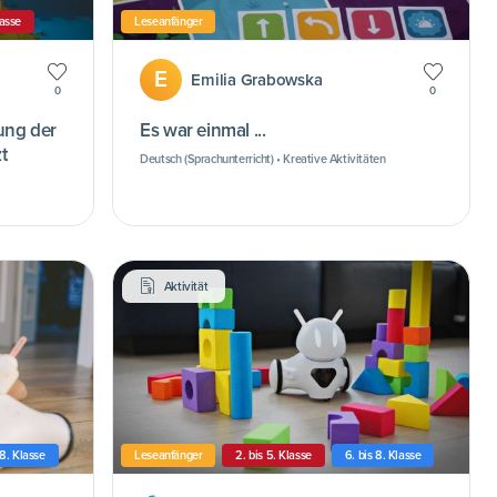
lasse
Leseanfänger
E
Emilia Grabowska
0
0
ung der
Es war einmal ...
t
Deutsch (Sprachunterricht) • Kreative Aktivitäten
Aktivität
 8. Klasse
Leseanfänger
2. bis 5. Klasse
6. bis 8. Klasse