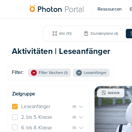
Ressourcen
E
Alle
(
10
)
Stundenpläne
(
4
)
Aktivitäten | Leseanfänger
Filter:
Filter löschen
(1)
Leseanfänger
Zielgruppe
Aktivität
Leseanfänger
(
6
)
2. bis 5. Klasse
(
6
)
6. bis 8. Klasse
(
5
)