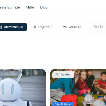
rste Schritte
Hilfe
Blog
Aktivitäten
(
6
)
Projekte
(
0
)
Videos
(
0
)
Aktivität
6. bis 8. Klasse