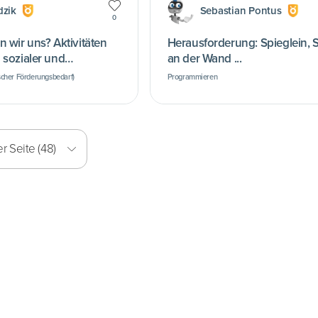
dzik
Sebastian Pontus
0
ns? Aktivitäten
Herausforderung: Spieglein, S
 sozialer und
an der Wand ...
Kompetenzen
cher Förderungsbedarf)
Programmieren
r Seite (48)