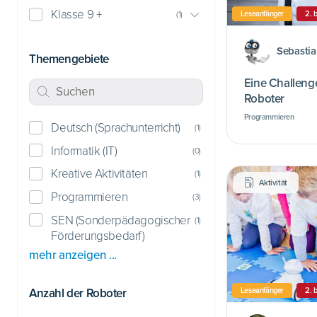
Klasse 9 +
Leseanfänger
2. 
(
1
)
Sebasti
Themengebiete
Eine Challeng
Roboter
Programmieren
Deutsch (Sprachunterricht)
(
1
)
Informatik (IT)
(
0
)
Kreative Aktivitäten
(
1
)
Aktivität
Programmieren
(
3
)
SEN (Sonderpädagogischer
(
1
)
Förderungsbedarf)
mehr anzeigen ...
Anzahl der Roboter
Leseanfänger
2. 