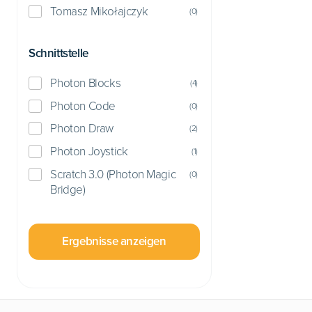
Tomasz Mikołajczyk
(
0
)
Schnittstelle
Photon Blocks
(
4
)
Photon Code
(
0
)
Photon Draw
(
2
)
Photon Joystick
(
1
)
Scratch 3.0 (Photon Magic
(
0
)
Bridge)
Ergebnisse anzeigen