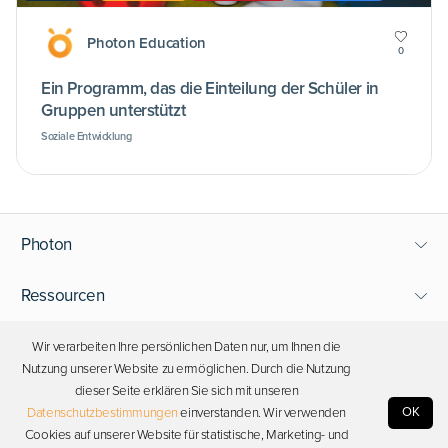
Photon Education
0
Ein Programm, das die Einteilung der Schüler in
Gruppen unterstützt
Soziale Entwicklung
Photon
Ressourcen
Support
Wir verarbeiten Ihre persönlichen Daten nur, um Ihnen die
Nutzung unserer Website zu ermöglichen. Durch die Nutzung
dieser Seite erklären Sie sich mit unseren
Bleiben Sie in Kontakt
OK
Datenschutzbestimmungen
einverstanden. Wir verwenden
Cookies auf unserer Website für statistische, Marketing- und