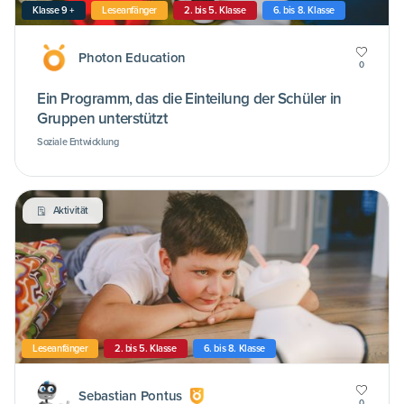
Klasse 9 +
Leseanfänger
2. bis 5. Klasse
6. bis 8. Klasse
Photon Education
0
Ein Programm, das die Einteilung der Schüler in
Gruppen unterstützt
Soziale Entwicklung
Aktivität
Leseanfänger
2. bis 5. Klasse
6. bis 8. Klasse
Sebastian Pontus
0