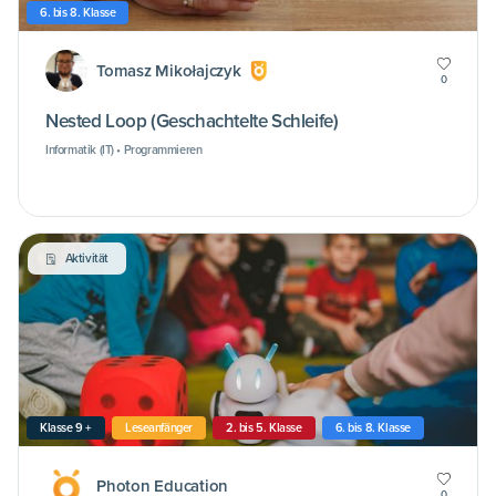
6. bis 8. Klasse
Tomasz Mikołajczyk
0
Nested Loop (Geschachtelte Schleife)
Informatik (IT) • Programmieren
Aktivität
Klasse 9 +
Leseanfänger
2. bis 5. Klasse
6. bis 8. Klasse
Photon Education
0