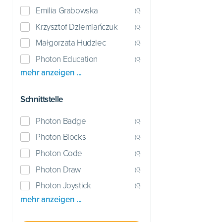
Emilia Grabowska
(
0
)
Krzysztof Dziemiańczuk
(
0
)
Małgorzata Hudziec
(
0
)
Photon Education
(
0
)
mehr anzeigen ...
Schnittstelle
Photon Badge
(
0
)
Photon Blocks
(
0
)
Photon Code
(
0
)
Photon Draw
(
0
)
Photon Joystick
(
0
)
mehr anzeigen ...