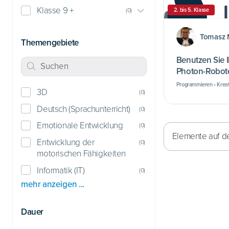
Klasse 9 +
2. bis 5. Klasse
(
0
)
Tomasz 
Themengebiete
Benutzen Sie 
Photon-Robote
Programmieren • Kreat
3D
(
0
)
Deutsch (Sprachunterricht)
(
0
)
Emotionale Entwicklung
(
0
)
Elemente auf de
Entwicklung der
(
0
)
motorischen Fähigkeiten
Informatik (IT)
(
0
)
mehr anzeigen ...
Dauer