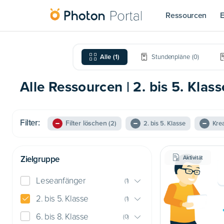
Ressourcen
E
Alle
(
1
)
Stundenpläne
(
0
)
Alle Ressourcen | 2. bis 5. Klass
Filter:
Filter löschen
(2)
2. bis 5. Klasse
Krea
Zielgruppe
Aktivität
Leseanfänger
(
1
)
2. bis 5. Klasse
(
1
)
6. bis 8. Klasse
(
0
)