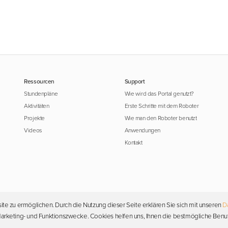
Ressourcen
Support
Stundenpläne
Wie wird das Portal genutzt?
Aktivitäten
Erste Schritte mit dem Roboter
Projekte
Wie man den Roboter benutzt
Videos
Anwendungen
Kontakt
ite zu ermöglichen. Durch die Nutzung dieser Seite erklären Sie sich mit unseren
D
Urheberrecht © 2026 Photon. Alle Rechte vorbehalten.
, Marketing- und Funktionszwecke. Cookies helfen uns, Ihnen die bestmögliche Benu