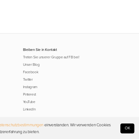
Bleiben Sie in Kontakt
Treten Sie unserer Gruppe auf FB bei!
Unser Blog
Facebook
Twitter
Instagram
Pinterest
YouTube
LinkedIn
atenschutzbestimmungen
einverstanden. Wir verwenden Cookies
OK
tzererfahrung zu bieten.