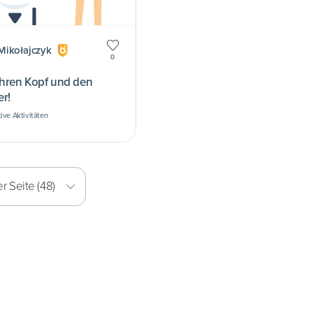
Mikołajczyk
0
Ihren Kopf und den
r!
ive Aktivitäten
r Seite (48)