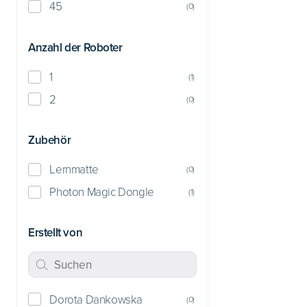
45
(
0
)
Anzahl der Roboter
1
(
1
)
2
(
0
)
Zubehör
Lernmatte
(
0
)
Photon Magic Dongle
(
1
)
Erstellt von
Dorota Dankowska
(
0
)