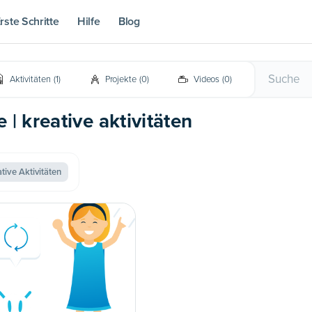
rste Schritte
Hilfe
Blog
Aktivitäten
(
1
)
Projekte
(
0
)
Videos
(
0
)
e | kreative aktivitäten
tive Aktivitäten