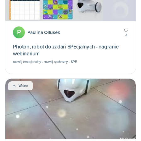
P
Paulina Ołtusek
2
Photon, robot do zadań SPEcjalnych - nagranie
webinarium
rozwój emocjonalny • rozwój społeczny • SPE
Wideo