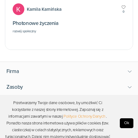
Kamila Kamińska
0
Photonowe życzenia
rozwój społeczny
Firma
Zasoby
Wsparcie
Przetwarzamy Twoje dane osobowe, by umożliwić Ci
korzystanie z naszej strony internetowej. Zapoznaj się z
informacjami zawartymi w naszej
Polityce Ochrony Danych
.
Bądź blisko Photona
Ok
Ponadto nasza strona internetowa używa plików cookies (tzw.
ciasteczka) w celach statystycznych, reklamowych oraz
funkcjonalnych. Dzięki nim możemy indywidualnie dostosować
Copyright © 2026 Photon. Wszelkie prawa zastrzeżone.