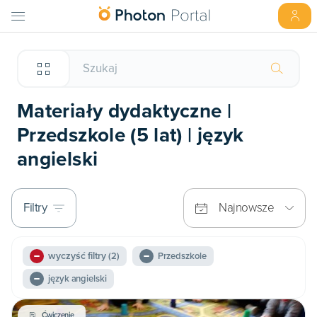
Materiały dydaktyczne |
Przedszkole (5 lat) | język
angielski
Filtry
Najnowsze
wyczyść filtry
(2)
Przedszkole
język angielski
Ćwiczenie