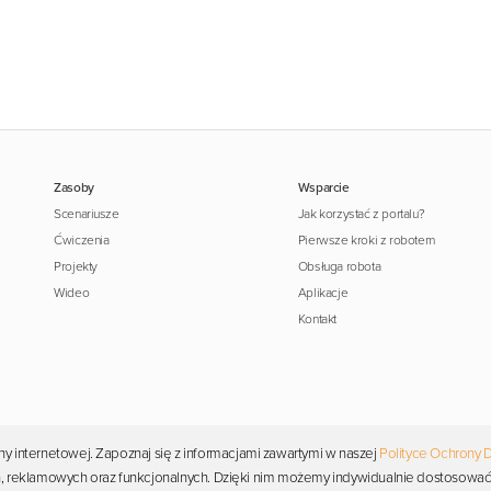
Zasoby
Wsparcie
Scenariusze
Jak korzystać z portalu?
Ćwiczenia
Pierwsze kroki z robotem
Projekty
Obsługa robota
Wideo
Aplikacje
Kontakt
y internetowej. Zapoznaj się z informacjami zawartymi w naszej
Polityce Ochrony 
Copyright © 2026 Photon. Wszelkie prawa zastrzeżone.
ych, reklamowych oraz funkcjonalnych. Dzięki nim możemy indywidualnie dostosować