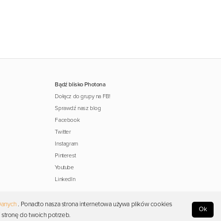
Bądź blisko Photona
Dołącz do grupy na FB!
Sprawdź nasz blog
Facebook
Twitter
Instagram
Pinterest
Youtube
LinkedIn
Danych
. Ponadto nasza strona internetowa używa plików cookies
Ok
 stronę do twoich potrzeb.