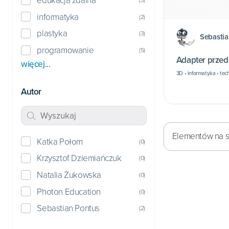
edukacja zdalna
informatyka
(
2
)
plastyka
(
3
)
Sebasti
programowanie
(
5
)
Adapter przed
więcej...
3D • informatyka • tec
Autor
Elementów na st
Katka Połom
(
0
)
Krzysztof Dziemiańczuk
(
0
)
Natalia Żukowska
(
0
)
Photon Education
(
0
)
Sebastian Pontus
(
2
)