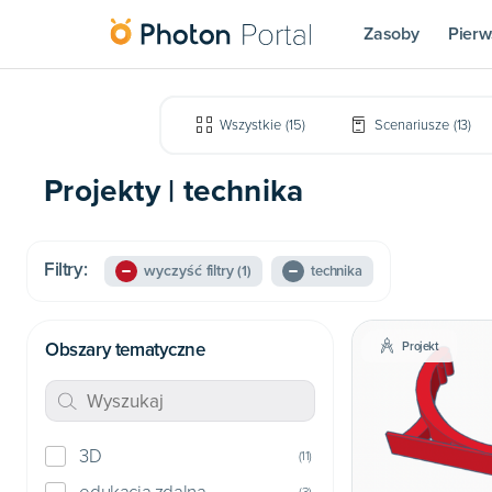
Zasoby
Pierw
Wszystkie
(
15
)
Scenariusze
(
13
)
Projekty | technika
Filtry:
wyczyść filtry
(1)
technika
Obszary tematyczne
Projekt
3D
(
11
)
(
3
)