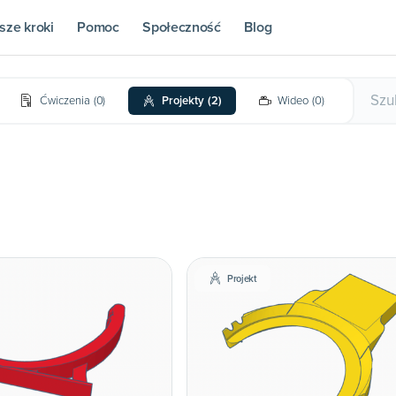
sze kroki
Pomoc
Społeczność
Blog
Ćwiczenia
(
0
)
Projekty
(
2
)
Wideo
(
0
)
Projekt