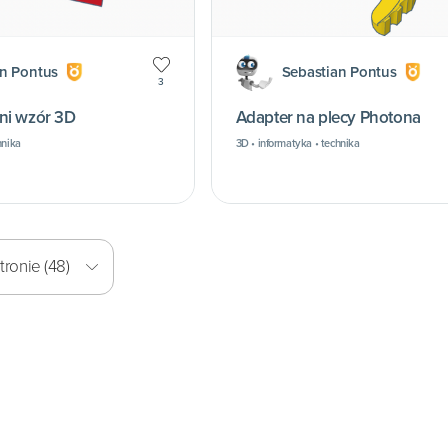
an Pontus
Sebastian Pontus
3
ni wzór 3D
Adapter na plecy Photona
hnika
3D • informatyka • technika
ronie (48)