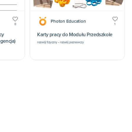
Photon Education
0
1
cy
Karty pracy do Modułu Przedszkole
igencja)
rozwój fizyczny • rozwój poznawczy