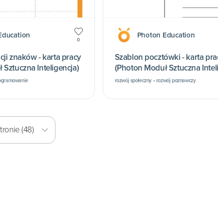
Education
Photon Education
0
ji znaków - karta pracy
Szablon pocztówki - karta pra
 Sztuczna Inteligencja)
(Photon Moduł Sztuczna Intel
rogramowanie
rozwój społeczny • rozwój poznawczy
ronie (48)