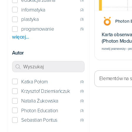
edukacja zdalna
informatyka
(
2
)
plastyka
(
3
)
Photon 
programowanie
(
5
)
Karta obserwac
więcej...
(Photon Moduł
rozwój poznawczy • p
Autor
Elementów na st
Katka Połom
(
0
)
Krzysztof Dziemiańczuk
(
0
)
Natalia Żukowska
(
0
)
Photon Education
(
3
)
Sebastian Pontus
(
0
)