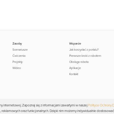
Zasoby
Wsparcie
Scenariusze
Jak korzystać z portalu?
Ćwiczenia
Pierwsze kroki z robotem
Projekty
Obsługa robota
Wideo
Aplikacje
Kontakt
y internetowej. Zapoznaj się z informacjami zawartymi w naszej
Polityce Ochrony 
Copyright © 2026 Photon. Wszelkie prawa zastrzeżone.
ych, reklamowych oraz funkcjonalnych. Dzięki nim możemy indywidualnie dostosować