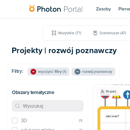
Zasoby
Pierw
Wszystkie
(
77
)
Scenariusze
(
47
)
Projekty | rozwój poznawczy
Filtry:
wyczyść filtry
(1)
rozwój poznawczy
Obszary tematyczne
Projekt
3D
(
11
)
(
3
)