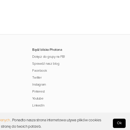
Bądź blisko Photona
Dołącz do grupy na FB!
Sprawdź nasz blog
Facebook
Twitter
Instagram
Pinterest
Youtube
LinkedIn
Danych
. Ponadto nasza strona internetowa używa plików cookies
Ok
 stronę do twoich potrzeb.