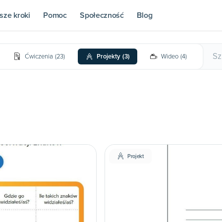
sze kroki
Pomoc
Społeczność
Blog
Ćwiczenia
(
23
)
Projekty
(
3
)
Wideo
(
4
)
Projekt