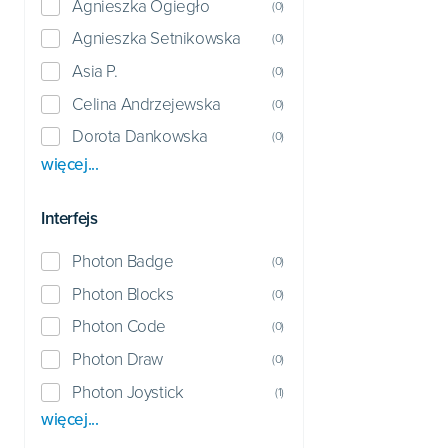
Agnieszka Ogiegło
(
0
)
Agnieszka Setnikowska
(
0
)
Asia P.
(
0
)
Celina Andrzejewska
(
0
)
Dorota Dankowska
(
0
)
więcej...
Interfejs
Photon Badge
(
0
)
Photon Blocks
(
0
)
Photon Code
(
0
)
Photon Draw
(
0
)
Photon Joystick
(
1
)
więcej...