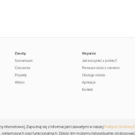
Zasoby
Wsparcie
Scenariusze
Jak korzystać z portalu?
Ćwiczenia
Pierwsze kroki z robotem
Projekty
Obsługa robota
Wideo
Aplikacje
Kontakt
y internetowej. Zapoznaj się z informacjami zawartymi w naszej
Polityce Ochrony 
Copyright © 2026 Photon. Wszelkie prawa zastrzeżone.
ych, reklamowych oraz funkcjonalnych. Dzięki nim możemy indywidualnie dostosować