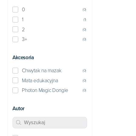
0
(
0
)
1
(
1
)
2
(
0
)
3+
(
0
)
Akcesoria
Chwytak na mazak
(
0
)
Mata edukacyjna
(
0
)
Photon Magic Dongle
(
0
)
Autor