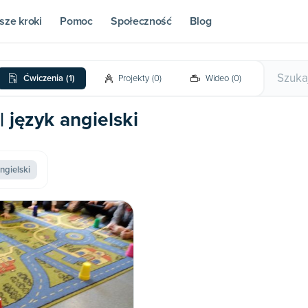
sze kroki
Pomoc
Społeczność
Blog
Ćwiczenia
(
1
)
Projekty
(
0
)
Wideo
(
0
)
| język angielski
ngielski