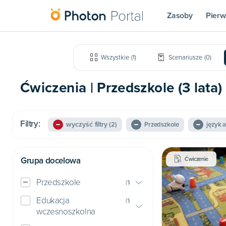
Zasoby
Pierw
Wszystkie
(
1
)
Scenariusze
(
0
)
Ćwiczenia | Przedszkole (3 lata) 
Filtry:
wyczyść filtry
(2)
Przedszkole
język a
Grupa docelowa
Ćwiczenie
Przedszkole
(
1
)
Edukacja
(
1
)
wczesnoszkolna