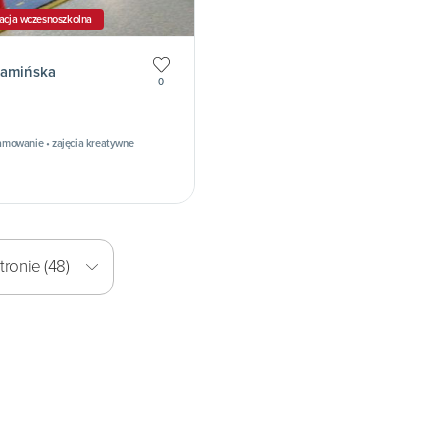
acja wczesnoszkolna
Kamińska
0
ramowanie • zajęcia kreatywne
ronie (48)