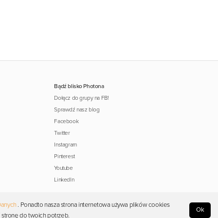
Bądź blisko Photona
Dołącz do grupy na FB!
Sprawdź nasz blog
Facebook
Twitter
Instagram
Pinterest
Youtube
LinkedIn
Danych
. Ponadto nasza strona internetowa używa plików cookies
Ok
 stronę do twoich potrzeb.