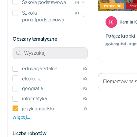
Szkoła podstawowa
(
2
)
Przedszkole
Eduk
Szkoła
(
0
)
ponadpodstawowa
Kamila 
Połącz kropki
Obszary tematyczne
język angielski • prog
edukacja zdalna
(
0
)
ekologia
(
0
)
Elementów na st
geografia
(
0
)
informatyka
(
0
)
język angielski
(
1
)
więcej...
Liczba robotów