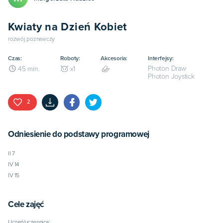
Kwiaty na Dzień Kobiet
rozwój poznawczy
Czas:
Roboty:
Akcesoria:
Interfejsy:
Photon Draw
45
min.
x
1
Photon Joystick
2
Odniesienie do podstawy programowej
II 7

IV 14

IV 15
Cele zajęć
Uczeń/uczennica: