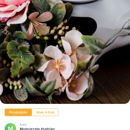
Przedszkole
Wiek: 4-6 lat
Autor:
M
Małgorzata Hudziec