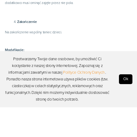
dodatkowo musi ominąć zajęte przez nie pola.
Zakończenie
Na zakończenie wspólny taniec dzieci.
Modyfikacje:
Przetwarzamy Twoje dane osobowe, by umożliwić Ci
Na kostce znajdują się symbole kwiatów. Wówczas zadaniem dziecka jest
korzystanie z naszej strony internetowej. Zapoznaj się z
wytyczenie trasy robota tak, aby po drodze zebrał określone kwiaty.
informacjami zawartymi w naszej
Polityce Ochrony Danych
.
Dziecko rzuca dwiema kostkami. Na jednej są cyfry, a na drugiej symbole
Ok
Ponadto nasza strona internetowa używa plików cookies (tzw.
kwiatów. Wówczas zadaniem dziecka jest zebranie określonej liczby
ciasteczka) w celach statystycznych, reklamowych oraz
wylosowanych kwiatów.
funkcjonalnych. Dzięki nim możemy indywidualnie dostosować
stronę do twoich potrzeb.
Współautorką scenariusza jest Renata Idzik.
Dodano:
04-01-2021
, przez:
Małgorzata Hudziec
, Ostatnia aktualizacja:
05-02-2021
Dyskusja (brak komentarzy)