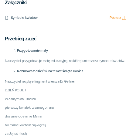
Załączniki
Symbole kwiatów
Pobierz
Przebieg zajęć
Przygotowanie maty
Nauczyciel przygotowuje matę edukacyjną, na której umieszcza symbole kwiatów.
Rozmowa z dziećmi na temat święta Kobiet
Nauczyciel recytuje fragment wiersza D. Gellner
DZIEŃ KOBIET
W ósmym dniu marca
pierwszy kwiatek, z samego rana,
dostanie ode mnie Mama,
bo mamę kocham najwięcej,
za Jej uśmiech,