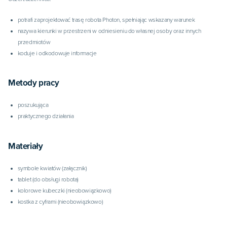
potrafi zaprojektować trasę robota Photon, spełniając wskazany warunek
nazywa kierunki w przestrzeni w odniesieniu do własnej osoby oraz innych
przedmiotów
koduje i odkodowuje informacje
Metody pracy
poszukująca
praktycznego działania
Materiały
symbole kwiatów (załącznik)
tablet (do obsługi robota)
kolorowe kubeczki (nieobowiązkowo)
kostka z cyframi (nieobowiązkowo)