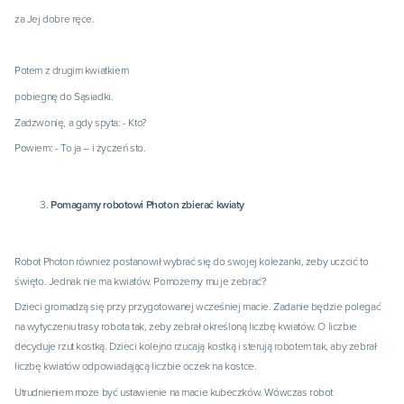
za Jej dobre ręce.
Potem z drugim kwiatkiem
pobiegnę do Sąsiadki.
Zadzwonię, a gdy spyta: - Kto?
Powiem: - To ja – i życzeń sto.
Pomagamy robotowi Photon zbierać kwiaty
Robot Photon również postanowił wybrać się do swojej koleżanki, żeby uczcić to
święto. Jednak nie ma kwiatów. Pomożemy mu je zebrać?
Dzieci gromadzą się przy przygotowanej wcześniej macie. Zadanie będzie polegać
na wytyczeniu trasy robota tak, żeby zebrał określoną liczbę kwiatów. O liczbie
decyduje rzut kostką. Dzieci kolejno rzucają kostką i sterują robotem tak, aby zebrał
liczbę kwiatów odpowiadającą liczbie oczek na kostce.
Utrudnieniem może być ustawienie na macie kubeczków. Wówczas robot